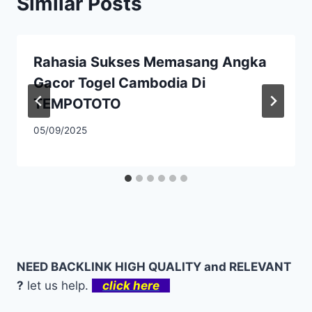
Similar Posts
Rahasia Sukses Memasang Angka
Gacor Togel Cambodia Di
TEMPOTOTO
05/09/2025
NEED BACKLINK HIGH QUALITY and RELEVANT
?
let us help.
click here