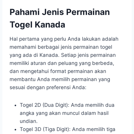
Pahami Jenis Permainan
Togel Kanada
Hal pertama yang perlu Anda lakukan adalah
memahami berbagai jenis permainan togel
yang ada di Kanada. Setiap jenis permainan
memiliki aturan dan peluang yang berbeda,
dan mengetahui format permainan akan
membantu Anda memilih permainan yang
sesuai dengan preferensi Anda:
Togel 2D (Dua Digit): Anda memilih dua
angka yang akan muncul dalam hasil
undian.
Togel 3D (Tiga Digit): Anda memilih tiga