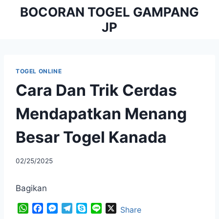
Skip
BOCORAN TOGEL GAMPANG
to
JP
content
TOGEL ONLINE
Cara Dan Trik Cerdas
Mendapatkan Menang
Besar Togel Kanada
By
02/25/2025
admin6399appxz
Bagikan
W
F
M
T
S
L
X
Share