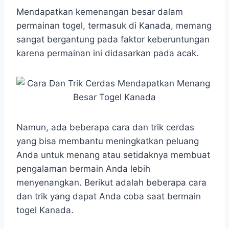
h
a
e
e
k
i
a
c
s
l
y
n
Mendapatkan kemenangan besar dalam
t
e
s
e
p
e
permainan togel, termasuk di Kanada, memang
s
b
e
g
e
sangat bergantung pada faktor keberuntungan
A
o
n
r
karena permainan ini didasarkan pada acak.
p
o
g
a
p
k
e
m
r
Namun, ada beberapa cara dan trik cerdas
yang bisa membantu meningkatkan peluang
Anda untuk menang atau setidaknya membuat
pengalaman bermain Anda lebih
menyenangkan. Berikut adalah beberapa cara
dan trik yang dapat Anda coba saat bermain
togel Kanada.