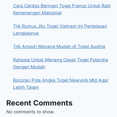
Cara Cerdas Bermain Togel France Untuk Raih
Kemenangan Maksimal
Trik Rumus Jitu Togel Vietnam Ini Penjelasan
Lengkapnya
Trik Ampuh Menang Mudah di Togel Austria
Rahasia Untuk Menang Cepat Togel Polandia
Dengan Mudah
Bocoran Pola Angka Togel Newyork Mid Agar
Lebih Tajam
Recent Comments
No comments to show.