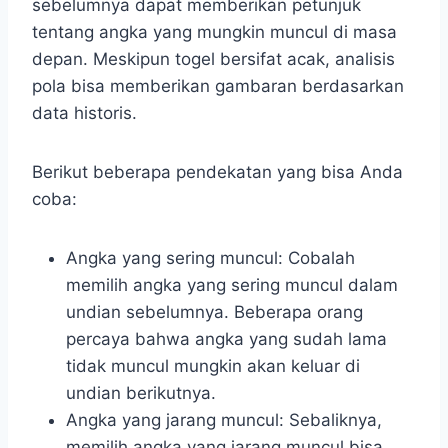
sebelumnya dapat memberikan petunjuk
tentang angka yang mungkin muncul di masa
depan. Meskipun togel bersifat acak, analisis
pola bisa memberikan gambaran berdasarkan
data historis.
Berikut beberapa pendekatan yang bisa Anda
coba:
Angka yang sering muncul: Cobalah
memilih angka yang sering muncul dalam
undian sebelumnya. Beberapa orang
percaya bahwa angka yang sudah lama
tidak muncul mungkin akan keluar di
undian berikutnya.
Angka yang jarang muncul: Sebaliknya,
memilih angka yang jarang muncul bisa