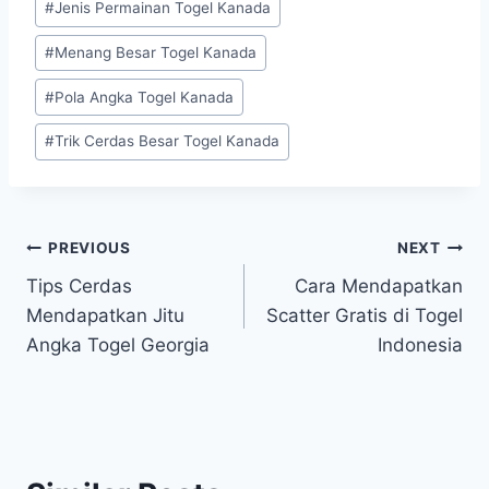
#
Jenis Permainan Togel Kanada
#
Menang Besar Togel Kanada
#
Pola Angka Togel Kanada
#
Trik Cerdas Besar Togel Kanada
Post
PREVIOUS
NEXT
Tips Cerdas
Cara Mendapatkan
navigation
Mendapatkan Jitu
Scatter Gratis di Togel
Angka Togel Georgia
Indonesia