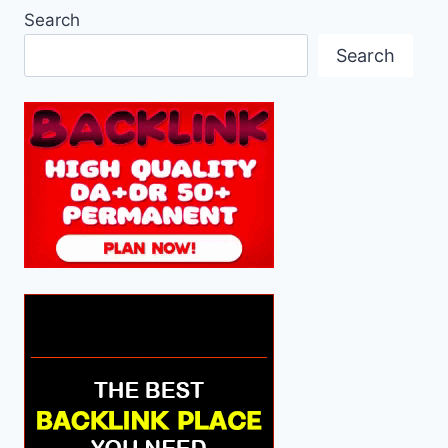
Search
Search