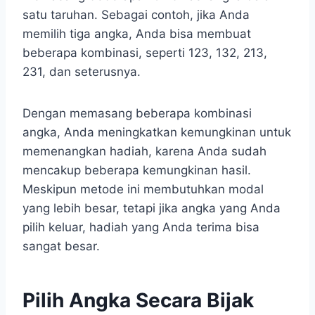
satu taruhan. Sebagai contoh, jika Anda
memilih tiga angka, Anda bisa membuat
beberapa kombinasi, seperti 123, 132, 213,
231, dan seterusnya.
Dengan memasang beberapa kombinasi
angka, Anda meningkatkan kemungkinan untuk
memenangkan hadiah, karena Anda sudah
mencakup beberapa kemungkinan hasil.
Meskipun metode ini membutuhkan modal
yang lebih besar, tetapi jika angka yang Anda
pilih keluar, hadiah yang Anda terima bisa
sangat besar.
Pilih Angka Secara Bijak