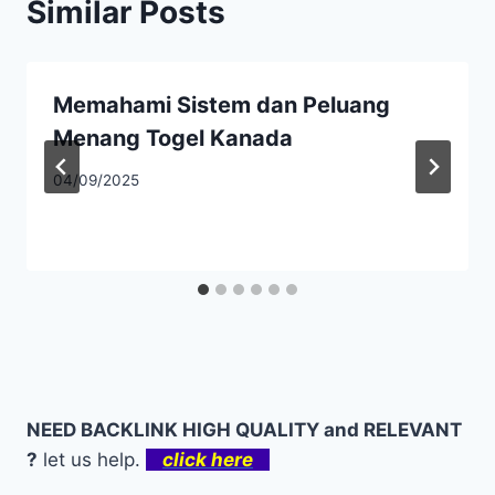
Similar Posts
Memahami Sistem dan Peluang
Menang Togel Kanada
04/09/2025
NEED BACKLINK HIGH QUALITY and RELEVANT
?
let us help.
click here