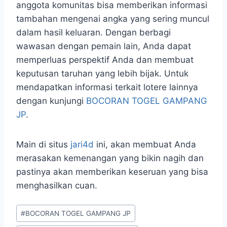
anggota komunitas bisa memberikan informasi
tambahan mengenai angka yang sering muncul
dalam hasil keluaran. Dengan berbagi
wawasan dengan pemain lain, Anda dapat
memperluas perspektif Anda dan membuat
keputusan taruhan yang lebih bijak. Untuk
mendapatkan informasi terkait lotere lainnya
dengan kunjungi
BOCORAN TOGEL GAMPANG
JP
.
Main di situs
jari4d
ini, akan membuat Anda
merasakan kemenangan yang bikin nagih dan
pastinya akan memberikan keseruan yang bisa
menghasilkan cuan.
Post
#
BOCORAN TOGEL GAMPANG JP
Tags: