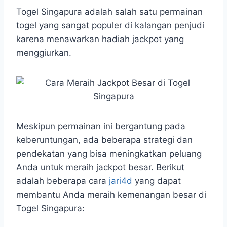
h
a
e
e
k
i
a
c
s
l
y
n
Togel Singapura adalah salah satu permainan
t
e
s
e
p
e
togel yang sangat populer di kalangan penjudi
s
b
e
g
e
karena menawarkan hadiah jackpot yang
A
o
n
r
menggiurkan.
p
o
g
a
p
k
e
m
r
Meskipun permainan ini bergantung pada
keberuntungan, ada beberapa strategi dan
pendekatan yang bisa meningkatkan peluang
Anda untuk meraih jackpot besar. Berikut
adalah beberapa cara
jari4d
yang dapat
membantu Anda meraih kemenangan besar di
Togel Singapura: