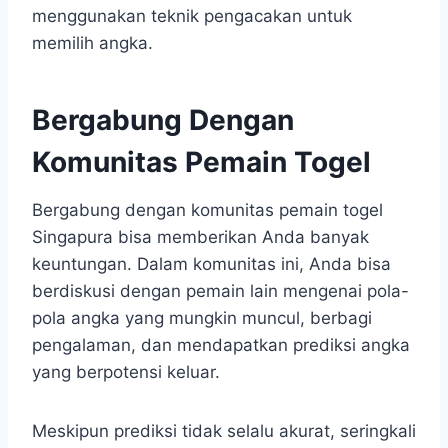
menggunakan teknik pengacakan untuk
memilih angka.
Bergabung Dengan
Komunitas Pemain Togel
Bergabung dengan komunitas pemain togel
Singapura bisa memberikan Anda banyak
keuntungan. Dalam komunitas ini, Anda bisa
berdiskusi dengan pemain lain mengenai pola-
pola angka yang mungkin muncul, berbagi
pengalaman, dan mendapatkan prediksi angka
yang berpotensi keluar.
Meskipun prediksi tidak selalu akurat, seringkali