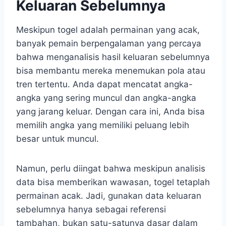
Keluaran Sebelumnya
Meskipun togel adalah permainan yang acak,
banyak pemain berpengalaman yang percaya
bahwa menganalisis hasil keluaran sebelumnya
bisa membantu mereka menemukan pola atau
tren tertentu. Anda dapat mencatat angka-
angka yang sering muncul dan angka-angka
yang jarang keluar. Dengan cara ini, Anda bisa
memilih angka yang memiliki peluang lebih
besar untuk muncul.
Namun, perlu diingat bahwa meskipun analisis
data bisa memberikan wawasan, togel tetaplah
permainan acak. Jadi, gunakan data keluaran
sebelumnya hanya sebagai referensi
tambahan, bukan satu-satunya dasar dalam