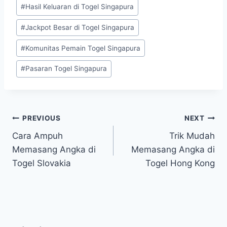
#
Hasil Keluaran di Togel Singapura
#
Jackpot Besar di Togel Singapura
#
Komunitas Pemain Togel Singapura
#
Pasaran Togel Singapura
Post
PREVIOUS
NEXT
Cara Ampuh
Trik Mudah
navigation
Memasang Angka di
Memasang Angka di
Togel Slovakia
Togel Hong Kong