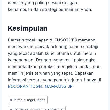
memilih yang paling sesuai dengan
kemampuan dan strategi permainan Anda.
Kesimpulan
Bermain togel Japan di FUSOTOTO memang
menawarkan banyak peluang, namun strategi
yang tepat adalah kunci utama untuk meraih
kemenangan. Dengan mengenali pola angka,
memanfaatkan prediksi, mengelola modal, dan
memilih jenis taruhan yang tepat. Dapatkan
informasi terbaru yang penuh kejutan, hanya di
BOCORAN TOGEL GAMPANG JP
.
Post
#
Bermain Togel Japan
Tags:
#
BOCORAN TOGEL GAMPANG JP