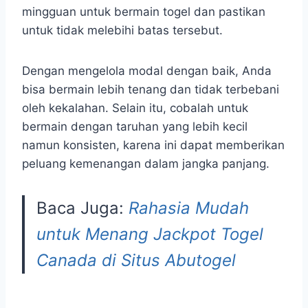
mingguan untuk bermain togel dan pastikan
untuk tidak melebihi batas tersebut.
Dengan mengelola modal dengan baik, Anda
bisa bermain lebih tenang dan tidak terbebani
oleh kekalahan. Selain itu, cobalah untuk
bermain dengan taruhan yang lebih kecil
namun konsisten, karena ini dapat memberikan
peluang kemenangan dalam jangka panjang.
Baca Juga:
Rahasia Mudah
untuk Menang Jackpot Togel
Canada di Situs Abutogel