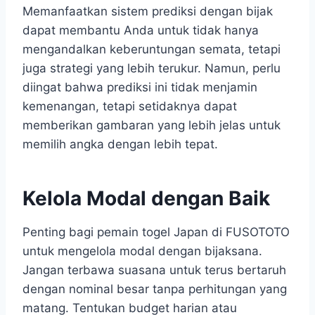
Memanfaatkan sistem prediksi dengan bijak
dapat membantu Anda untuk tidak hanya
mengandalkan keberuntungan semata, tetapi
juga strategi yang lebih terukur. Namun, perlu
diingat bahwa prediksi ini tidak menjamin
kemenangan, tetapi setidaknya dapat
memberikan gambaran yang lebih jelas untuk
memilih angka dengan lebih tepat.
Kelola Modal dengan Baik
Penting bagi pemain togel Japan di FUSOTOTO
untuk mengelola modal dengan bijaksana.
Jangan terbawa suasana untuk terus bertaruh
dengan nominal besar tanpa perhitungan yang
matang. Tentukan budget harian atau