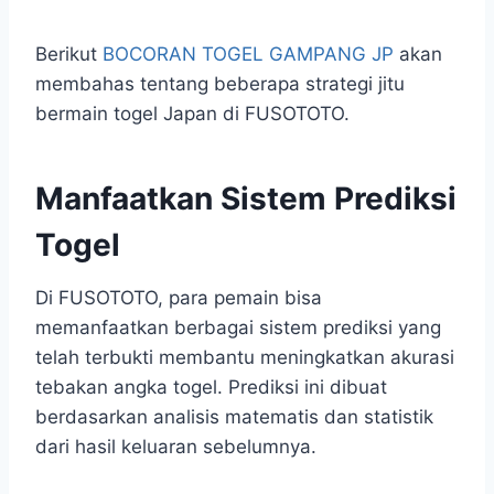
Berikut
BOCORAN TOGEL GAMPANG JP
akan
membahas tentang beberapa strategi jitu
bermain togel Japan di FUSOTOTO.
Manfaatkan Sistem Prediksi
Togel
Di FUSOTOTO, para pemain bisa
memanfaatkan berbagai sistem prediksi yang
telah terbukti membantu meningkatkan akurasi
tebakan angka togel. Prediksi ini dibuat
berdasarkan analisis matematis dan statistik
dari hasil keluaran sebelumnya.