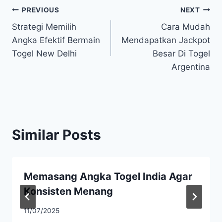
Post
PREVIOUS
NEXT
Strategi Memilih
Cara Mudah
navigation
Angka Efektif Bermain
Mendapatkan Jackpot
Togel New Delhi
Besar Di Togel
Argentina
Similar Posts
Memasang Angka Togel India Agar
Konsisten Menang
11/07/2025