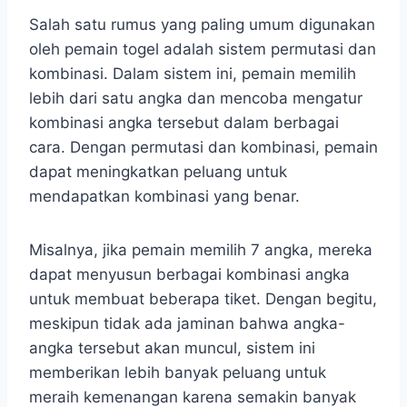
Salah satu rumus yang paling umum digunakan
oleh pemain togel adalah sistem permutasi dan
kombinasi. Dalam sistem ini, pemain memilih
lebih dari satu angka dan mencoba mengatur
kombinasi angka tersebut dalam berbagai
cara. Dengan permutasi dan kombinasi, pemain
dapat meningkatkan peluang untuk
mendapatkan kombinasi yang benar.
Misalnya, jika pemain memilih 7 angka, mereka
dapat menyusun berbagai kombinasi angka
untuk membuat beberapa tiket. Dengan begitu,
meskipun tidak ada jaminan bahwa angka-
angka tersebut akan muncul, sistem ini
memberikan lebih banyak peluang untuk
meraih kemenangan karena semakin banyak