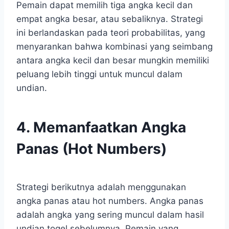
Pemain dapat memilih tiga angka kecil dan
empat angka besar, atau sebaliknya. Strategi
ini berlandaskan pada teori probabilitas, yang
menyarankan bahwa kombinasi yang seimbang
antara angka kecil dan besar mungkin memiliki
peluang lebih tinggi untuk muncul dalam
undian.
4. Memanfaatkan Angka
Panas (Hot Numbers)
Strategi berikutnya adalah menggunakan
angka panas atau hot numbers. Angka panas
adalah angka yang sering muncul dalam hasil
undian togel sebelumnya. Pemain yang