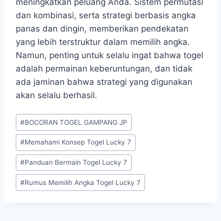
meningkatkan peluang Anda. Sistem permutasi
dan kombinasi, serta strategi berbasis angka
panas dan dingin, memberikan pendekatan
yang lebih terstruktur dalam memilih angka.
Namun, penting untuk selalu ingat bahwa togel
adalah permainan keberuntungan, dan tidak
ada jaminan bahwa strategi yang digunakan
akan selalu berhasil.
Post
#
BOCORAN TOGEL GAMPANG JP
Tags:
#
Memahami Konsep Togel Lucky 7
#
Panduan Bermain Togel Lucky 7
#
Rumus Memilih Angka Togel Lucky 7