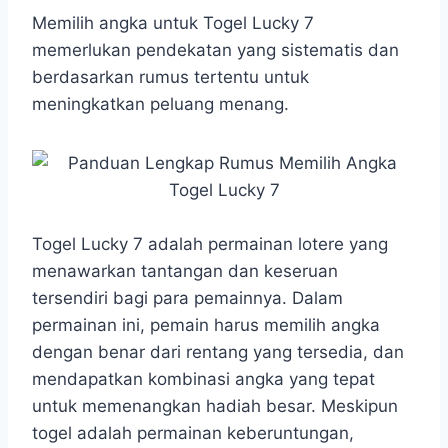
h
a
e
e
k
i
a
c
s
l
y
n
Memilih angka untuk Togel Lucky 7
t
e
s
e
p
e
memerlukan pendekatan yang sistematis dan
s
b
e
g
e
berdasarkan rumus tertentu untuk
A
o
n
r
meningkatkan peluang menang.
p
o
g
a
p
k
e
m
r
Togel Lucky 7 adalah permainan lotere yang
menawarkan tantangan dan keseruan
tersendiri bagi para pemainnya. Dalam
permainan ini, pemain harus memilih angka
dengan benar dari rentang yang tersedia, dan
mendapatkan kombinasi angka yang tepat
untuk memenangkan hadiah besar. Meskipun
togel adalah permainan keberuntungan,