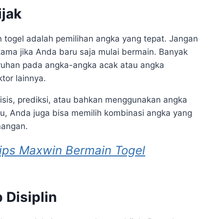
jak
n togel adalah pemilihan angka yang tepat. Jangan
ama jika Anda baru saja mulai bermain. Banyak
uhan pada angka-angka acak atau angka
or lainnya.
isis, prediksi, atau bahkan menggunakan angka
itu, Anda juga bisa memilih kombinasi angka yang
nangan.
ps Maxwin Bermain Togel
 Disiplin