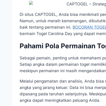
Di situs CAPTOGEL, Anda bisa menikmati pe
Namun, untuk meraih kemenangan, dibutuhk
baik tentang permainan ini.
BOCORAN TOGE
bermain Togel Carolina Day yang dapat m
Pahami Pola Permainan Tog
Sebagai pemain, penting untuk memahami pol
Setiap angka dalam permainan togel memiliki
meskipun permainan ini masih mengandalka
Melalui pengamatan dan analisis, Anda bisa
angka yang jarang keluar. Data ini bisa me
dipasang pada taruhan selanjutnya. Meskipun
angka dapat meningkatkan peluang Anda.