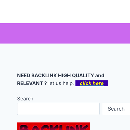
NEED BACKLINK HIGH QUALITY and
RELEVANT ?
let us help.
click here
Search
Search