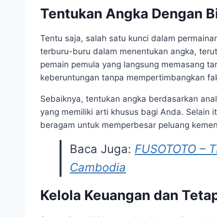
Tentukan Angka Dengan Bi
Tentu saja, salah satu kunci dalam permaina
terburu-buru dalam menentukan angka, terut
pemain pemula yang langsung memasang tar
keberuntungan tanpa mempertimbangkan fakt
Sebaiknya, tentukan angka berdasarkan anal
yang memiliki arti khusus bagi Anda. Selain 
beragam untuk memperbesar peluang keme
Baca Juga:
FUSOTOTO – Ti
Cambodia
Kelola Keuangan dan Tetap