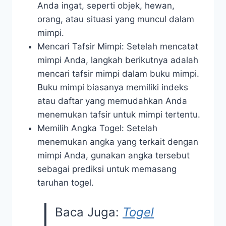
Anda ingat, seperti objek, hewan,
orang, atau situasi yang muncul dalam
mimpi.
Mencari Tafsir Mimpi: Setelah mencatat
mimpi Anda, langkah berikutnya adalah
mencari tafsir mimpi dalam buku mimpi.
Buku mimpi biasanya memiliki indeks
atau daftar yang memudahkan Anda
menemukan tafsir untuk mimpi tertentu.
Memilih Angka Togel: Setelah
menemukan angka yang terkait dengan
mimpi Anda, gunakan angka tersebut
sebagai prediksi untuk memasang
taruhan togel.
Baca Juga:
Togel