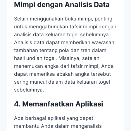
Mimpi dengan Analisis Data
Selain menggunakan buku mimpi, penting
untuk menggabungkan tafsir mimpi dengan
analisis data keluaran togel sebelumnya.
Analisis data dapat memberikan wawasan
tambahan tentang pola dan tren dalam
hasil undian togel. Misalnya, setelah
menemukan angka dari tafsir mimpi, Anda
dapat memeriksa apakah angka tersebut
sering muncul dalam data keluaran togel
sebelumnya.
4. Memanfaatkan Aplikasi
Ada berbagai aplikasi yang dapat
membantu Anda dalam menganalisis