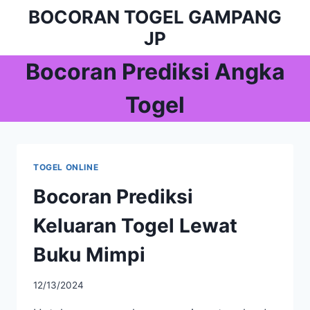
Skip
BOCORAN TOGEL GAMPANG
to
JP
content
Bocoran Prediksi Angka
Togel
TOGEL ONLINE
Bocoran Prediksi
Keluaran Togel Lewat
Buku Mimpi
12/13/2024