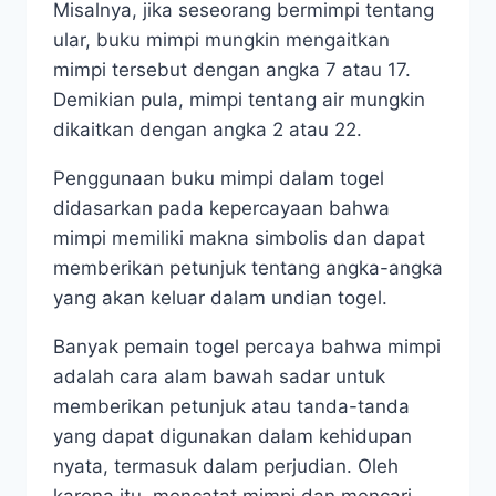
Misalnya, jika seseorang bermimpi tentang
ular, buku mimpi mungkin mengaitkan
mimpi tersebut dengan angka 7 atau 17.
Demikian pula, mimpi tentang air mungkin
dikaitkan dengan angka 2 atau 22.
Penggunaan buku mimpi dalam togel
didasarkan pada kepercayaan bahwa
mimpi memiliki makna simbolis dan dapat
memberikan petunjuk tentang angka-angka
yang akan keluar dalam undian togel.
Banyak pemain togel percaya bahwa mimpi
adalah cara alam bawah sadar untuk
memberikan petunjuk atau tanda-tanda
yang dapat digunakan dalam kehidupan
nyata, termasuk dalam perjudian. Oleh