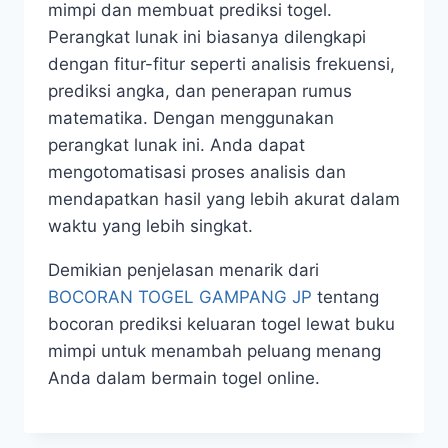
mimpi dan membuat prediksi togel.
Perangkat lunak ini biasanya dilengkapi
dengan fitur-fitur seperti analisis frekuensi,
prediksi angka, dan penerapan rumus
matematika. Dengan menggunakan
perangkat lunak ini. Anda dapat
mengotomatisasi proses analisis dan
mendapatkan hasil yang lebih akurat dalam
waktu yang lebih singkat.
Demikian penjelasan menarik dari
BOCORAN TOGEL GAMPANG JP
tentang
bocoran prediksi keluaran togel lewat buku
mimpi untuk menambah peluang menang
Anda dalam bermain togel online.