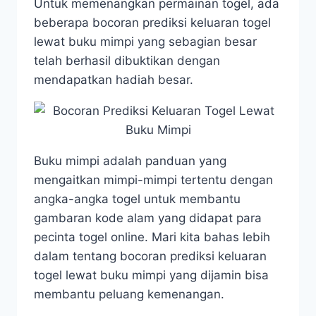
Untuk memenangkan permainan togel, ada
beberapa bocoran prediksi keluaran togel
lewat buku mimpi yang sebagian besar
telah berhasil dibuktikan dengan
mendapatkan hadiah besar.
Buku mimpi adalah panduan yang
mengaitkan mimpi-mimpi tertentu dengan
angka-angka togel untuk membantu
gambaran kode alam yang didapat para
pecinta togel online. Mari kita bahas lebih
dalam tentang bocoran prediksi keluaran
togel lewat buku mimpi yang dijamin bisa
membantu peluang kemenangan.