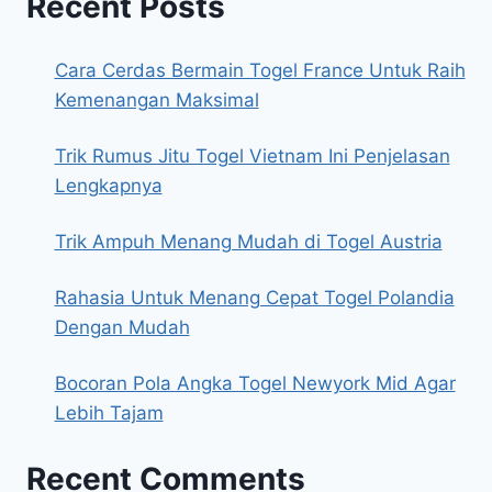
Recent Posts
Cara Cerdas Bermain Togel France Untuk Raih
Kemenangan Maksimal
Trik Rumus Jitu Togel Vietnam Ini Penjelasan
Lengkapnya
Trik Ampuh Menang Mudah di Togel Austria
Rahasia Untuk Menang Cepat Togel Polandia
Dengan Mudah
Bocoran Pola Angka Togel Newyork Mid Agar
Lebih Tajam
Recent Comments