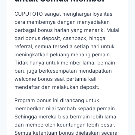
CUPUTOTO sangat menghargai loyalitas
para membernya dengan menyediakan
berbagai bonus harian yang menarik. Mulai
dari bonus deposit, cashback, hingga
referral, semua tersedia setiap hari untuk
meningkatkan peluang menang pemain.
Tidak hanya untuk member lama, pemain
baru juga berkesempatan mendapatkan
welcome bonus saat pertama kali
mendaftar dan melakukan deposit.
Program bonus ini dirancang untuk
memberikan nilai tambah kepada pemain.
Sehingga mereka bisa bermain lebih lama
dan memperoleh keuntungan lebih besar.
Semua ketentuan bonus dijelaskan secara