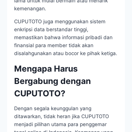
lama untuk mulai bermain atau menarik
kemenangan.
CUPUTOTO juga menggunakan sistem
enkripsi data berstandar tinggi,
memastikan bahwa informasi pribadi dan
finansial para member tidak akan
disalahgunakan atau bocor ke pihak ketiga.
Mengapa Harus
Bergabung dengan
CUPUTOTO?
Dengan segala keunggulan yang
ditawarkan, tidak heran jika CUPUTOTO
menjadi pilihan utama para penggemar