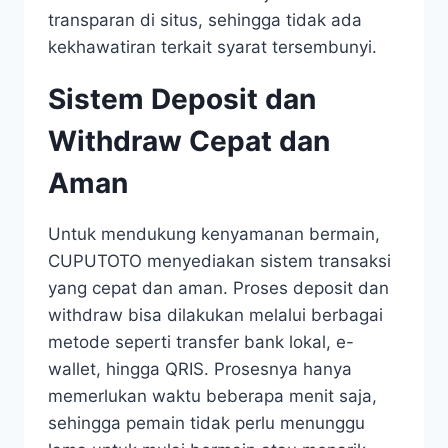
transparan di situs, sehingga tidak ada
kekhawatiran terkait syarat tersembunyi.
Sistem Deposit dan
Withdraw Cepat dan
Aman
Untuk mendukung kenyamanan bermain,
CUPUTOTO menyediakan sistem transaksi
yang cepat dan aman. Proses deposit dan
withdraw bisa dilakukan melalui berbagai
metode seperti transfer bank lokal, e-
wallet, hingga QRIS. Prosesnya hanya
memerlukan waktu beberapa menit saja,
sehingga pemain tidak perlu menunggu