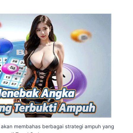
akan membahas berbagai strategi ampuh yang