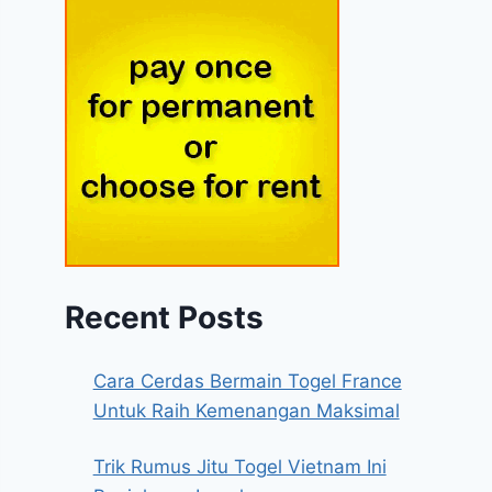
Recent Posts
Cara Cerdas Bermain Togel France
Untuk Raih Kemenangan Maksimal
Trik Rumus Jitu Togel Vietnam Ini