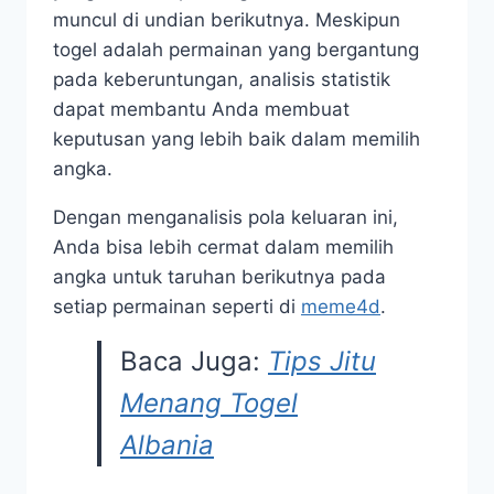
muncul di undian berikutnya. Meskipun
togel adalah permainan yang bergantung
pada keberuntungan, analisis statistik
dapat membantu Anda membuat
keputusan yang lebih baik dalam memilih
angka.
Dengan menganalisis pola keluaran ini,
Anda bisa lebih cermat dalam memilih
angka untuk taruhan berikutnya pada
setiap permainan seperti di
meme4d
.
Baca Juga:
Tips Jitu
Menang Togel
Albania