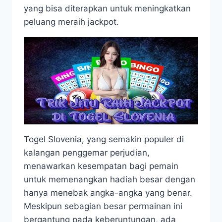
yang bisa diterapkan untuk meningkatkan
peluang meraih jackpot.
Togel Slovenia, yang semakin populer di
kalangan penggemar perjudian,
menawarkan kesempatan bagi pemain
untuk memenangkan hadiah besar dengan
hanya menebak angka-angka yang benar.
Meskipun sebagian besar permainan ini
bergantung pada keberuntungan, ada