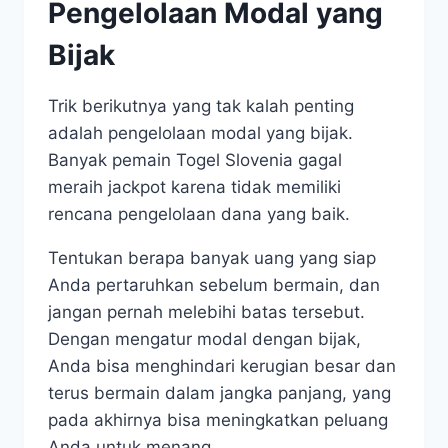
Pengelolaan Modal yang
Bijak
Trik berikutnya yang tak kalah penting
adalah pengelolaan modal yang bijak.
Banyak pemain Togel Slovenia gagal
meraih jackpot karena tidak memiliki
rencana pengelolaan dana yang baik.
Tentukan berapa banyak uang yang siap
Anda pertaruhkan sebelum bermain, dan
jangan pernah melebihi batas tersebut.
Dengan mengatur modal dengan bijak,
Anda bisa menghindari kerugian besar dan
terus bermain dalam jangka panjang, yang
pada akhirnya bisa meningkatkan peluang
Anda untuk menang.