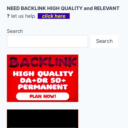
NEED BACKLINK HIGH QUALITY and RELEVANT
?
let us help.
click here
Search
Search