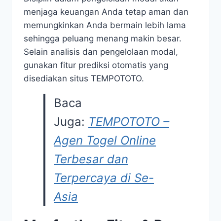
menjaga keuangan Anda tetap aman dan
memungkinkan Anda bermain lebih lama
sehingga peluang menang makin besar.
Selain analisis dan pengelolaan modal,
gunakan fitur prediksi otomatis yang
disediakan situs TEMPOTOTO.
Baca
Juga:
TEMPOTOTO –
Agen Togel Online
Terbesar dan
Terpercaya di Se-
Asia