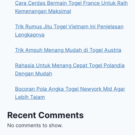
Cara Cerdas Bermain Togel France Untuk Raih
Kemenangan Maksimal
Trik Rumus Jitu Togel Vietnam Ini Penjelasan
Lengkapnya
Trik Ampuh Menang Mudah di Togel Austria
Rahasia Untuk Menang Cepat Togel Polandia
Dengan Mudah
Bocoran Pola Angka Togel Newyork Mid Agar
Lebih Tajam
Recent Comments
No comments to show.