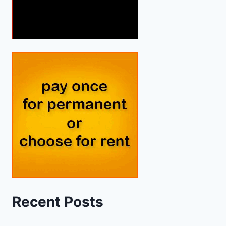
Recent Posts