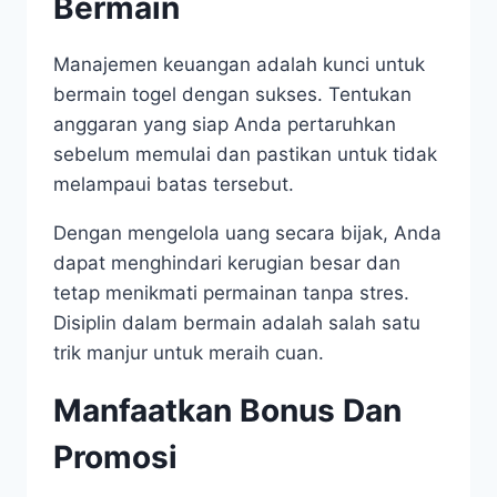
Bermain
Manajemen keuangan adalah kunci untuk
bermain togel dengan sukses. Tentukan
anggaran yang siap Anda pertaruhkan
sebelum memulai dan pastikan untuk tidak
melampaui batas tersebut.
Dengan mengelola uang secara bijak, Anda
dapat menghindari kerugian besar dan
tetap menikmati permainan tanpa stres.
Disiplin dalam bermain adalah salah satu
trik manjur untuk meraih cuan.
Manfaatkan Bonus Dan
Promosi