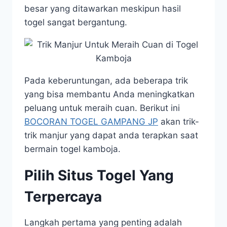
besar yang ditawarkan meskipun hasil
togel sangat bergantung.
Pada keberuntungan, ada beberapa trik
yang bisa membantu Anda meningkatkan
peluang untuk meraih cuan. Berikut ini
BOCORAN TOGEL GAMPANG JP
akan trik-
trik manjur yang dapat anda terapkan saat
bermain togel kamboja.
Pilih Situs Togel Yang
Terpercaya
Langkah pertama yang penting adalah