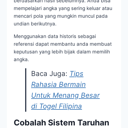
berdasarkan hasil sebelumnya. Anda bisa
mempelajari angka yang sering keluar atau
mencari pola yang mungkin muncul pada
undian berikutnya.
Menggunakan data historis sebagai
referensi dapat membantu anda membuat
keputusan yang lebih bijak dalam memilih
angka.
Baca Juga:
Tips
Rahasia Bermain
Untuk Menang Besar
di Togel Filipina
Cobalah Sistem Taruhan