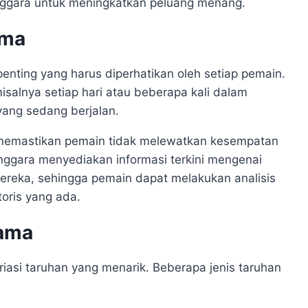
nggara untuk meningkatkan peluang menang.
ama
nting yang harus diperhatikan oleh setiap pemain.
isalnya setiap hari atau beberapa kali dalam
yang sedang berjalan.
k memastikan pemain tidak melewatkan kesempatan
enggara menyediakan informasi terkini mengenai
mereka, sehingga pemain dapat melakukan analisis
oris yang ada.
hama
asi taruhan yang menarik. Beberapa jenis taruhan