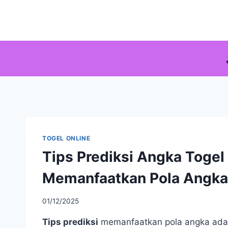
Skip
to
content
TOGEL ONLINE
Tips Prediksi Angka Toge
Memanfaatkan Pola Angka
01/12/2025
Tips prediksi
memanfaatkan pola angka adala