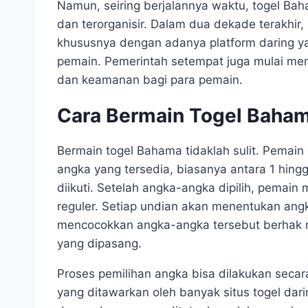
Namun, seiring berjalannya waktu, togel Ba
dan terorganisir. Dalam dua dekade terakhir,
khususnya dengan adanya platform daring 
pemain. Pemerintah setempat juga mulai men
dan keamanan bagi para pemain.
Cara Bermain Togel Baha
Bermain togel Bahama tidaklah sulit. Pemai
angka yang tersedia, biasanya antara 1 hing
diikuti. Setelah angka-angka dipilih, pemai
reguler. Setiap undian akan menentukan an
mencocokkan angka-angka tersebut berhak m
yang dipasang.
Proses pemilihan angka bisa dilakukan sec
yang ditawarkan oleh banyak situs togel dar