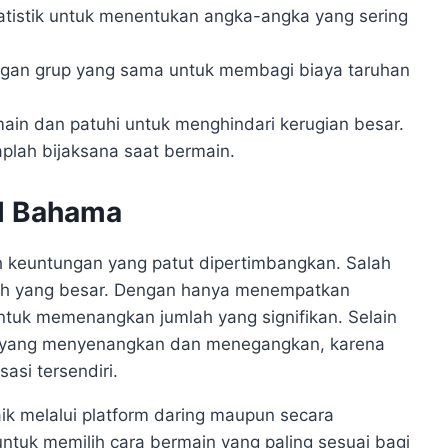
atistik untuk menentukan angka-angka yang sering
gan grup yang sama untuk membagi biaya taruhan
ain dan patuhi untuk menghindari kerugian besar.
plah bijaksana saat bermain.
l Bahama
keuntungan yang patut dipertimbangkan. Salah
iah yang besar. Dengan hanya menempatkan
ntuk memenangkan jumlah yang signifikan. Selain
n yang menyenangkan dan menegangkan, karena
si tersendiri.
ik melalui platform daring maupun secara
tuk memilih cara bermain yang paling sesuai bagi