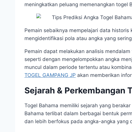
meningkatkan peluang memenangkan togel 
Pemain sebaiknya mempelajari data historis
mengidentifikasi pola atau angka yang sering
Pemain dapat melakukan analisis mendalam 
seperti dengan mengelompokkan angka menja
muncul dalam periode tertentu atau kombinas
TOGEL GAMPANG JP
akan memberikan infor
Sejarah & Perkembangan 
Togel Bahama memiliki sejarah yang berakar 
Bahama terlibat dalam berbagai bentuk perm
dan lebih berfokus pada angka-angka yang