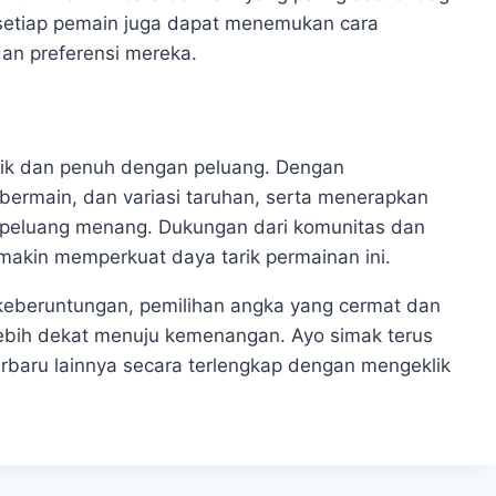
 setiap pemain juga dapat menemukan cara
dan preferensi mereka.
k dan penuh dengan peluang. ​Dengan
bermain, dan variasi taruhan, serta menerapkan
 peluang menang.​ Dukungan dari komunitas dan
makin memperkuat daya tarik permainan ini.
 keberuntungan, pemilihan angka yang cermat dan
ebih dekat menuju kemenangan. Ayo simak terus
terbaru lainnya secara terlengkap dengan mengeklik