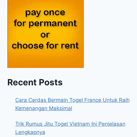
Recent Posts
Cara Cerdas Bermain Togel France Untuk Raih
Kemenangan Maksimal
Trik Rumus Jitu Togel Vietnam Ini Penjelasan
Lengkapnya