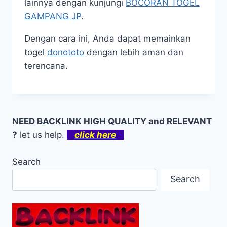
lainnya dengan kunjungi
BOCORAN TOGEL
GAMPANG JP
.
Dengan cara ini, Anda dapat memainkan
togel
donototo
dengan lebih aman dan
terencana.
NEED BACKLINK HIGH QUALITY and RELEVANT
?
let us help.
click here
Search
Search