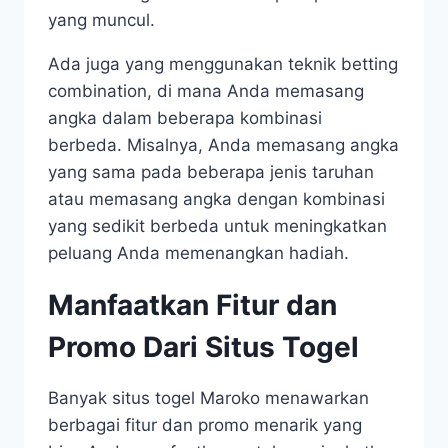
yang muncul.
Ada juga yang menggunakan teknik betting
combination, di mana Anda memasang
angka dalam beberapa kombinasi
berbeda. Misalnya, Anda memasang angka
yang sama pada beberapa jenis taruhan
atau memasang angka dengan kombinasi
yang sedikit berbeda untuk meningkatkan
peluang Anda memenangkan hadiah.
Manfaatkan Fitur dan
Promo Dari Situs Togel
Banyak situs togel Maroko menawarkan
berbagai fitur dan promo menarik yang