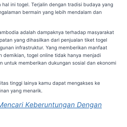
al ini togel. Terjalin dengan tradisi budaya yang
engalaman bermain yang lebih mendalam dan
 di Cambodia adalah dampaknya terhadap masyarakat
tan yang dihasilkan dari penjualan tiket togel
gunan infrastruktur. Yang memberikan manfaat
demikian, togel online tidak hanya menjadi
men untuk memberikan dukungan sosial dan ekonomi
itas tinggi lainya kamu dapat mengakses ke
nan yang menarik.
 Mencari Keberuntungan Dengan