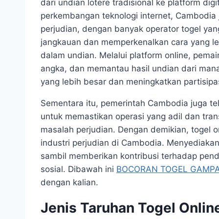
dari undian lotere tradisional ke platform dig
perkembangan teknologi internet, Cambodia 
perjudian, dengan banyak operator togel yan
jangkauan dan memperkenalkan cara yang leb
dalam undian. Melalui platform online, pema
angka, dan memantau hasil undian dari mana
yang lebih besar dan meningkatkan partisipas
Sementara itu, pemerintah Cambodia juga tel
untuk memastikan operasi yang adil dan trans
masalah perjudian. Dengan demikian, togel on
industri perjudian di Cambodia. Menyediakan
sambil memberikan kontribusi terhadap pen
sosial. Dibawah ini
BOCORAN TOGEL GAMPA
dengan kalian.
Jenis Taruhan Togel Onli