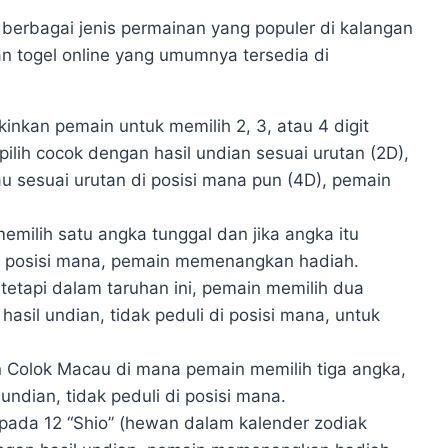
berbagai jenis permainan yang populer di kalangan
an togel online yang umumnya tersedia di
kinkan pemain untuk memilih 2, 3, atau 4 digit
ilih cocok dengan hasil undian sesuai urutan (2D),
au sesuai urutan di posisi mana pun (4D), pemain
memilih satu angka tunggal dan jika angka itu
 di posisi mana, pemain memenangkan hadiah.
 tetapi dalam taruhan ini, pemain memilih dua
sil undian, tidak peduli di posisi mana, untuk
han Colok Macau di mana pemain memilih tiga angka,
ndian, tidak peduli di posisi mana.
 pada 12 “Shio” (hewan dalam kalender zodiak