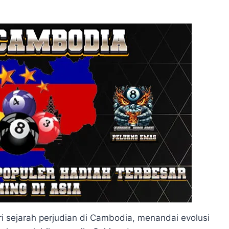
ri sejarah perjudian di Cambodia, menandai evolusi