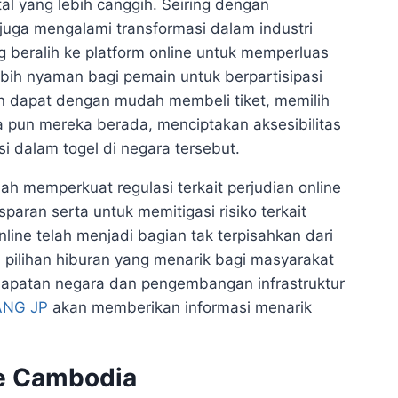
ital yang lebih canggih. Seiring dengan
juga mengalami transformasi dalam industri
g beralih ke platform online untuk memperluas
ih nyaman bagi pemain untuk berpartisipasi
in dapat dengan mudah membeli tiket, memilih
 pun mereka berada, menciptakan aksesibilitas
i dalam togel di negara tersebut.
ah memperkuat regulasi terkait perjudian online
paran serta untuk memitigasi risiko terkait
line telah menjadi bagian tak terpisahkan dari
 pilihan hiburan yang menarik bagi masyarakat
dapatan negara dan pengembangan infrastruktur
NG JP
akan memberikan informasi menarik
ne Cambodia