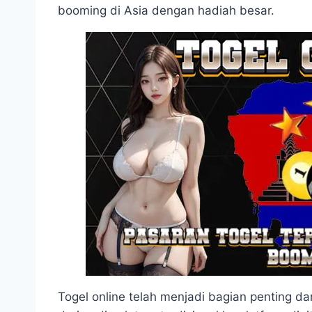
booming di Asia dengan hadiah besar.
Togel online telah menjadi bagian penting da