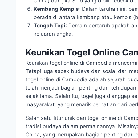
China) dan jika Shio yang dipilih cocok 
Kembang Kempis
: Dalam taruhan ini, pe
berada di antara kembang atau kempis (be
Tengah Tepi
: Pemain bertaruh apakah ang
keluaran angka.
Keunikan Togel Online Ca
Keunikan togel online di Cambodia mencermi
Tetapi juga aspek budaya dan sosial dari m
togel online di Cambodia adalah sejarah bud
telah menjadi bagian penting dari kehidupan
sejak lama. Selain itu, togel juga dianggap 
masyarakat, yang menarik perhatian dari ber
Salah satu fitur unik dari togel online di Ca
tradisi budaya dalam permainannya. Misalnya,
China, yang merupakan bagian penting dari 