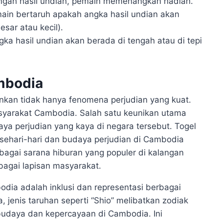
dengan hasil undian, pemain memenangkan hadiah.
main bertaruh apakah angka hasil undian akan
sar atau kecil).
ka hasil undian akan berada di tengah atau di tepi
mbodia
nkan tidak hanya fenomena perjudian yang kuat.
asyarakat Cambodia. Salah satu keunikan utama
aya perjudian yang kaya di negara tersebut. Togel
 sehari-hari dan budaya perjudian di Cambodia
sebagai sarana hiburan yang populer di kalangan
bagai lapisan masyarakat.
mbodia adalah inklusi dan representasi berbagai
 jenis taruhan seperti “Shio” melibatkan zodiak
budaya dan kepercayaan di Cambodia. Ini