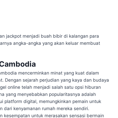
n jackpot menjadi buah bibir di kalangan para
esarnya angka-angka yang akan keluar membuat
 Cambodia
mbodia mencerminkan minat yang kuat dalam
at. Dengan sejarah perjudian yang kaya dan budaya
el online telah menjadi salah satu opsi hiburan
ma yang menyebabkan popularitasnya adalah
i platform digital, memungkinkan pemain untuk
an dari kenyamanan rumah mereka sendiri.
 dan kesempatan untuk merasakan sensasi bermain