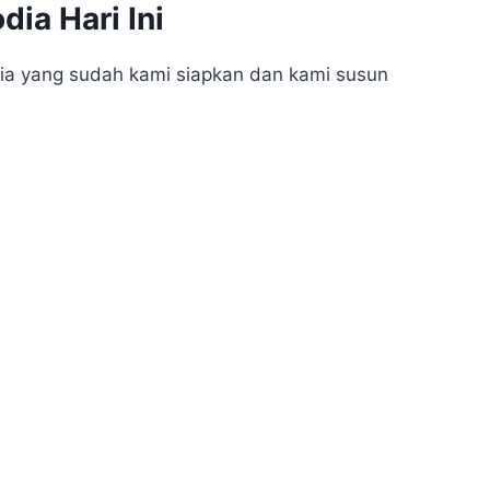
ia Hari Ini
odia yang sudah kami siapkan dan kami susun