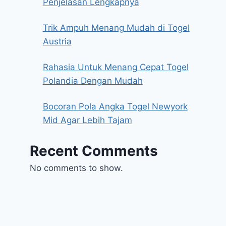
Penjelasan Lengkapnya
Trik Ampuh Menang Mudah di Togel
Austria
Rahasia Untuk Menang Cepat Togel
Polandia Dengan Mudah
Bocoran Pola Angka Togel Newyork
Mid Agar Lebih Tajam
Recent Comments
No comments to show.