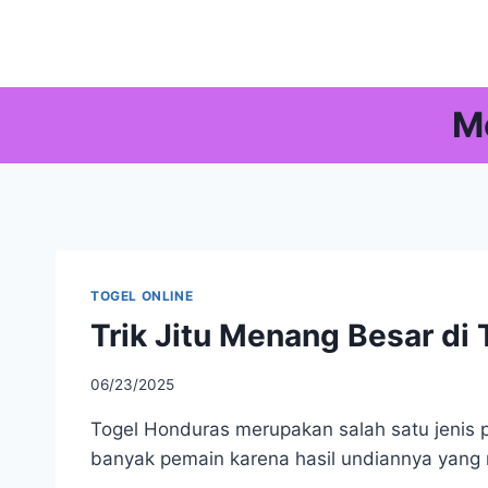
Skip
to
content
M
TOGEL ONLINE
Trik Jitu Menang Besar di
06/23/2025
Togel Honduras merupakan salah satu jenis pe
banyak pemain karena hasil undiannya yang r