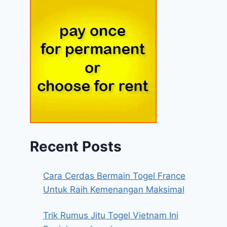
Recent Posts
Cara Cerdas Bermain Togel France
Untuk Raih Kemenangan Maksimal
Trik Rumus Jitu Togel Vietnam Ini