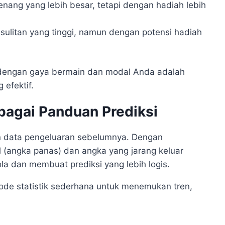
menang yang lebih besar, tetapi dengan hadiah lebih
esulitan yang tinggi, namun dengan potensi hadiah
k dengan gaya bermain dan modal Anda adalah
efektif.
bagai Panduan Prediksi
 data pengeluaran sebelumnya. Dengan
(angka panas) dan angka yang jarang keluar
la dan membuat prediksi yang lebih logis.
e statistik sederhana untuk menemukan tren,