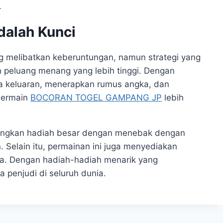
.
dalah Kunci
 melibatkan keberuntungan, namun strategi yang
 peluang menang yang lebih tinggi. Dengan
a keluaran, menerapkan rumus angka, dan
 bermain
BOCORAN TOGEL GAMPANG JP
lebih
angkan hadiah besar dengan menebak dengan
 Selain itu, permainan ini juga menyediakan
a. Dengan hadiah-hadiah menarik yang
a penjudi di seluruh dunia.