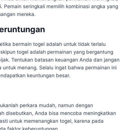
gi. Pemain seringkali memilih kombinasi angka yang
nangan mereka.
beruntungan
etika bermain togel adalah untuk tidak terlalu
kipun togel adalah permainan yang bergantung
bijak. Tentukan batasan keuangan Anda dan jangan
a untuk menang. Selalu ingat bahwa permainan ini
endapatkan keuntungan besar.
ukanlah perkara mudah, namun dengan
elah disebutkan, Anda bisa mencoba meningkatkan
asti untuk memenangkan togel, karena pada
ada faktor keberuntungan.