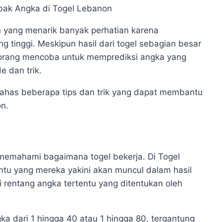
 yang menarik banyak perhatian karena
 tinggi. Meskipun hasil dari togel sebagian besar
orang mencoba untuk memprediksi angka yang
 dan trik.
as beberapa tips dan trik yang dapat membantu
n.
memahami bagaimana togel bekerja. Di Togel
tu yang mereka yakini akan muncul dalam hasil
i rentang angka tertentu yang ditentukan oleh
a dari 1 hingga 40 atau 1 hingga 80, tergantung