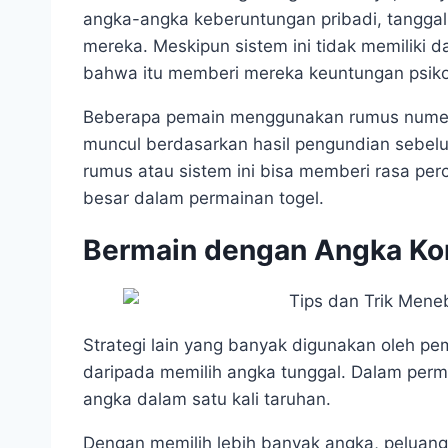
angka-angka keberuntungan pribadi, tanggal 
mereka. Meskipun sistem ini tidak memiliki 
bahwa itu memberi mereka keuntungan psiko
Beberapa pemain menggunakan rumus numero
muncul berdasarkan hasil pengundian sebel
rumus atau sistem ini bisa memberi rasa per
besar dalam permainan togel.
Bermain dengan Angka Ko
Strategi lain yang banyak digunakan oleh p
daripada memilih angka tunggal. Dalam perma
angka dalam satu kali taruhan.
Dengan memilih lebih banyak angka, pelua