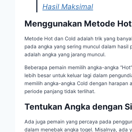
Hasil Maksimal
Menggunakan Metode Hot
Metode Hot dan Cold adalah trik yang banya
pada angka yang sering muncul dalam hasil 
adalah angka yang jarang muncul.
Beberapa pemain memilih angka-angka “Hot” 
lebih besar untuk keluar lagi dalam pengundia
memilih angka-angka Cold dengan harapan an
periode panjang tidak terlihat.
Tentukan Angka dengan S
Ada juga pemain yang percaya pada penggun
dalam menebak angka togel. Misalnya, ada