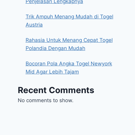
Penjelasan Lengkapnya
Trik Ampuh Menang Mudah di Togel
Austria
Rahasia Untuk Menang Cepat Togel
Polandia Dengan Mudah
Bocoran Pola Angka Togel Newyork
Mid Agar Lebih Tajam
Recent Comments
No comments to show.