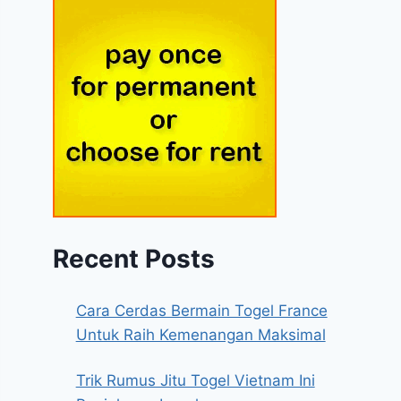
Recent Posts
Cara Cerdas Bermain Togel France
Untuk Raih Kemenangan Maksimal
Trik Rumus Jitu Togel Vietnam Ini