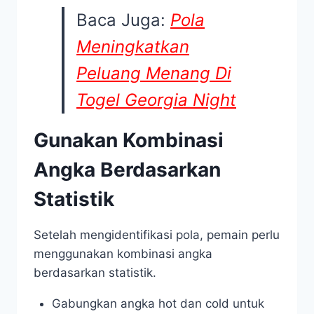
Baca Juga:
Pola
Meningkatkan
Peluang Menang Di
Togel Georgia Night
Gunakan Kombinasi
Angka Berdasarkan
Statistik
Setelah mengidentifikasi pola, pemain perlu
menggunakan kombinasi angka
berdasarkan statistik.
Gabungkan angka hot dan cold untuk