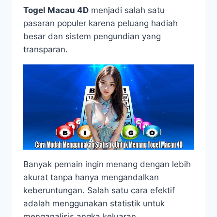
Togel Macau 4D
menjadi salah satu
pasaran populer karena peluang hadiah
besar dan sistem pengundian yang
transparan.
Banyak pemain ingin menang dengan lebih
akurat tanpa hanya mengandalkan
keberuntungan. Salah satu cara efektif
adalah menggunakan statistik untuk
menganalisis angka keluaran.