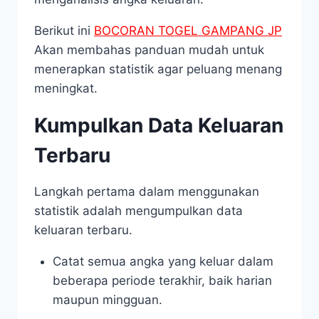
Berikut ini
BOCORAN TOGEL GAMPANG JP
Akan membahas panduan mudah untuk
menerapkan statistik agar peluang menang
meningkat.
Kumpulkan Data Keluaran
Terbaru
Langkah pertama dalam menggunakan
statistik adalah mengumpulkan data
keluaran terbaru.
Catat semua angka yang keluar dalam
beberapa periode terakhir, baik harian
maupun mingguan.