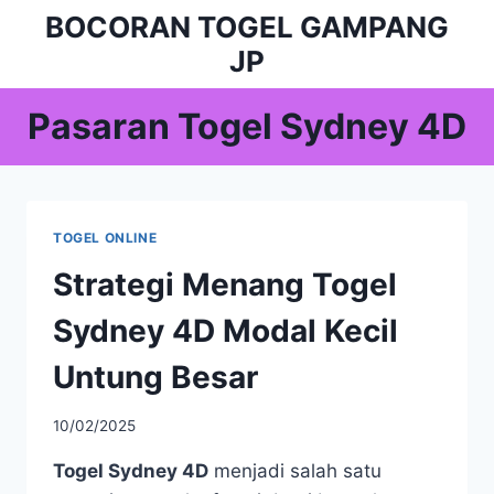
Skip
BOCORAN TOGEL GAMPANG
to
JP
content
Pasaran Togel Sydney 4D
TOGEL ONLINE
Strategi Menang Togel
Sydney 4D Modal Kecil
Untung Besar
10/02/2025
Togel Sydney 4D
menjadi salah satu