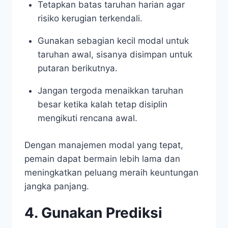
Tetapkan batas taruhan harian agar
risiko kerugian terkendali.
Gunakan sebagian kecil modal untuk
taruhan awal, sisanya disimpan untuk
putaran berikutnya.
Jangan tergoda menaikkan taruhan
besar ketika kalah tetap disiplin
mengikuti rencana awal.
Dengan manajemen modal yang tepat,
pemain dapat bermain lebih lama dan
meningkatkan peluang meraih keuntungan
jangka panjang.
4. Gunakan Prediksi