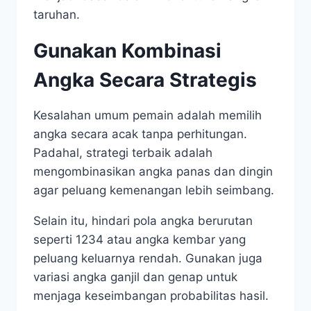
taruhan.
Gunakan Kombinasi
Angka Secara Strategis
Kesalahan umum pemain adalah memilih
angka secara acak tanpa perhitungan.
Padahal, strategi terbaik adalah
mengombinasikan angka panas dan dingin
agar peluang kemenangan lebih seimbang.
Selain itu, hindari pola angka berurutan
seperti 1234 atau angka kembar yang
peluang keluarnya rendah. Gunakan juga
variasi angka ganjil dan genap untuk
menjaga keseimbangan probabilitas hasil.