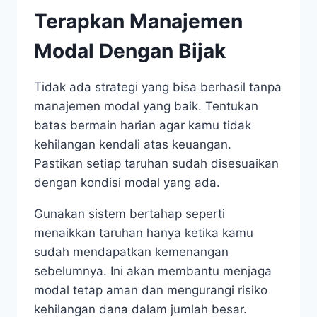
Terapkan Manajemen
Modal Dengan Bijak
Tidak ada strategi yang bisa berhasil tanpa
manajemen modal yang baik. Tentukan
batas bermain harian agar kamu tidak
kehilangan kendali atas keuangan.
Pastikan setiap taruhan sudah disesuaikan
dengan kondisi modal yang ada.
Gunakan sistem bertahap seperti
menaikkan taruhan hanya ketika kamu
sudah mendapatkan kemenangan
sebelumnya. Ini akan membantu menjaga
modal tetap aman dan mengurangi risiko
kehilangan dana dalam jumlah besar.