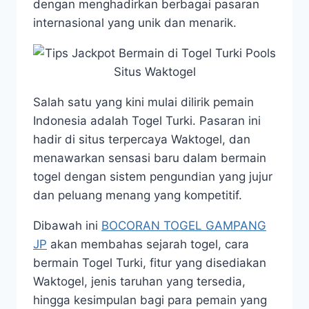
dengan menghadirkan berbagai pasaran
internasional yang unik dan menarik.
Salah satu yang kini mulai dilirik pemain
Indonesia adalah Togel Turki. Pasaran ini
hadir di situs terpercaya Waktogel, dan
menawarkan sensasi baru dalam bermain
togel dengan sistem pengundian yang jujur
dan peluang menang yang kompetitif.
Dibawah ini
BOCORAN TOGEL GAMPANG
JP
akan membahas sejarah togel, cara
bermain Togel Turki, fitur yang disediakan
Waktogel, jenis taruhan yang tersedia,
hingga kesimpulan bagi para pemain yang