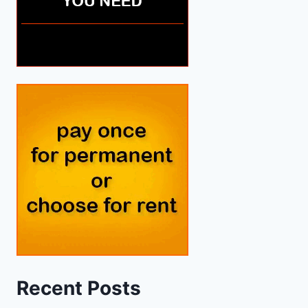
Recent Posts