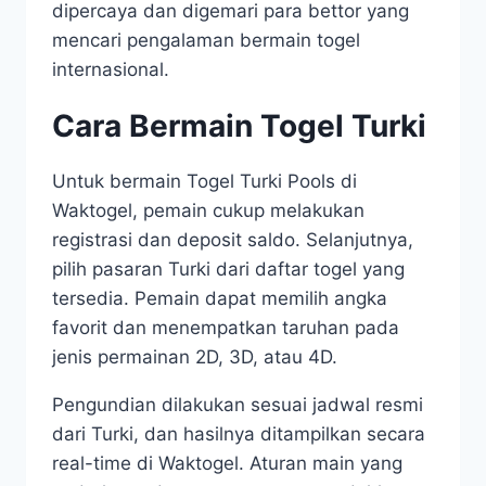
dipercaya dan digemari para bettor yang
mencari pengalaman bermain togel
internasional.
Cara Bermain Togel Turki
Untuk bermain Togel Turki Pools di
Waktogel, pemain cukup melakukan
registrasi dan deposit saldo. Selanjutnya,
pilih pasaran Turki dari daftar togel yang
tersedia. Pemain dapat memilih angka
favorit dan menempatkan taruhan pada
jenis permainan 2D, 3D, atau 4D.
Pengundian dilakukan sesuai jadwal resmi
dari Turki, dan hasilnya ditampilkan secara
real-time di Waktogel. Aturan main yang