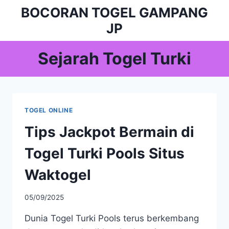
Skip
BOCORAN TOGEL GAMPANG
to
JP
content
Sejarah Togel Turki
TOGEL ONLINE
Tips Jackpot Bermain di
Togel Turki Pools Situs
Waktogel
05/09/2025
Dunia Togel Turki Pools terus berkembang