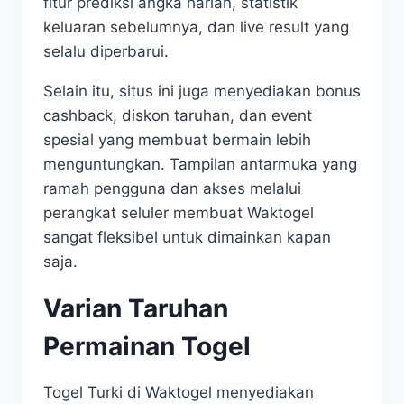
fitur prediksi angka harian, statistik
keluaran sebelumnya, dan live result yang
selalu diperbarui.
Selain itu, situs ini juga menyediakan bonus
cashback, diskon taruhan, dan event
spesial yang membuat bermain lebih
menguntungkan. Tampilan antarmuka yang
ramah pengguna dan akses melalui
perangkat seluler membuat Waktogel
sangat fleksibel untuk dimainkan kapan
saja.
Varian Taruhan
Permainan Togel
Togel Turki di Waktogel menyediakan