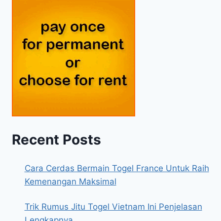
Recent Posts
Cara Cerdas Bermain Togel France Untuk Raih
Kemenangan Maksimal
Trik Rumus Jitu Togel Vietnam Ini Penjelasan
Lengkapnya