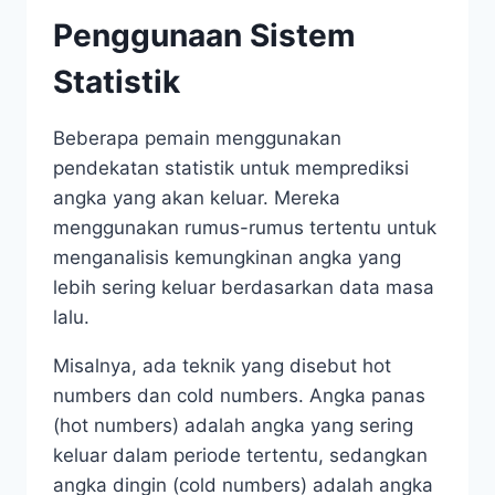
Penggunaan Sistem
Statistik
Beberapa pemain menggunakan
pendekatan statistik untuk memprediksi
angka yang akan keluar. Mereka
menggunakan rumus-rumus tertentu untuk
menganalisis kemungkinan angka yang
lebih sering keluar berdasarkan data masa
lalu.
Misalnya, ada teknik yang disebut hot
numbers dan cold numbers. Angka panas
(hot numbers) adalah angka yang sering
keluar dalam periode tertentu, sedangkan
angka dingin (cold numbers) adalah angka