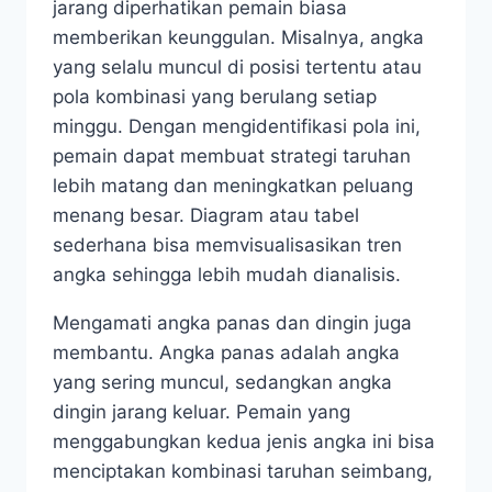
jarang diperhatikan pemain biasa
memberikan keunggulan. Misalnya, angka
yang selalu muncul di posisi tertentu atau
pola kombinasi yang berulang setiap
minggu. Dengan mengidentifikasi pola ini,
pemain dapat membuat strategi taruhan
lebih matang dan meningkatkan peluang
menang besar. Diagram atau tabel
sederhana bisa memvisualisasikan tren
angka sehingga lebih mudah dianalisis.
Mengamati angka panas dan dingin juga
membantu. Angka panas adalah angka
yang sering muncul, sedangkan angka
dingin jarang keluar. Pemain yang
menggabungkan kedua jenis angka ini bisa
menciptakan kombinasi taruhan seimbang,