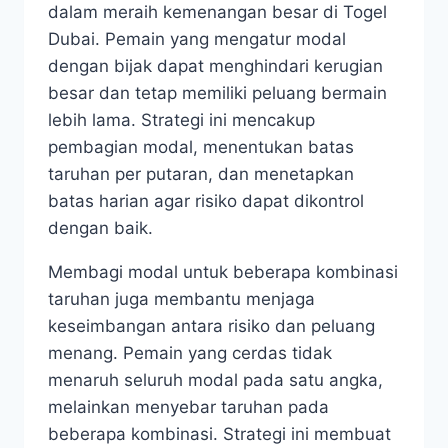
dalam meraih kemenangan besar di Togel
Dubai. Pemain yang mengatur modal
dengan bijak dapat menghindari kerugian
besar dan tetap memiliki peluang bermain
lebih lama. Strategi ini mencakup
pembagian modal, menentukan batas
taruhan per putaran, dan menetapkan
batas harian agar risiko dapat dikontrol
dengan baik.
Membagi modal untuk beberapa kombinasi
taruhan juga membantu menjaga
keseimbangan antara risiko dan peluang
menang. Pemain yang cerdas tidak
menaruh seluruh modal pada satu angka,
melainkan menyebar taruhan pada
beberapa kombinasi. Strategi ini membuat