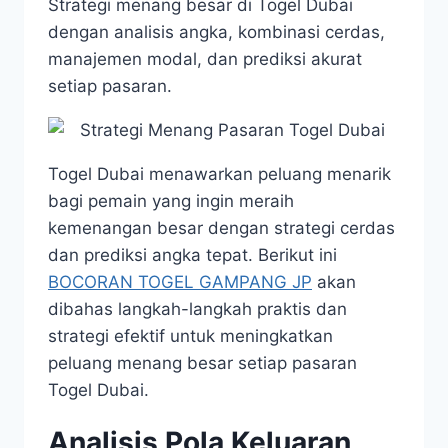
Strategi menang besar di Togel Dubai
dengan analisis angka, kombinasi cerdas,
manajemen modal, dan prediksi akurat
setiap pasaran.
Togel Dubai menawarkan peluang menarik
bagi pemain yang ingin meraih
kemenangan besar dengan strategi cerdas
dan prediksi angka tepat. Berikut ini
BOCORAN TOGEL GAMPANG JP
akan
dibahas langkah-langkah praktis dan
strategi efektif untuk meningkatkan
peluang menang besar setiap pasaran
Togel Dubai.
Analisis Pola Keluaran