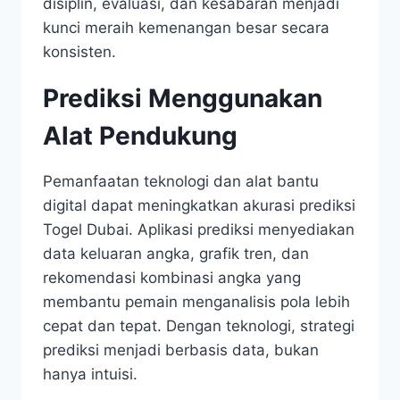
disiplin, evaluasi, dan kesabaran menjadi
kunci meraih kemenangan besar secara
konsisten.
Prediksi Menggunakan
Alat Pendukung
Pemanfaatan teknologi dan alat bantu
digital dapat meningkatkan akurasi prediksi
Togel Dubai. Aplikasi prediksi menyediakan
data keluaran angka, grafik tren, dan
rekomendasi kombinasi angka yang
membantu pemain menganalisis pola lebih
cepat dan tepat. Dengan teknologi, strategi
prediksi menjadi berbasis data, bukan
hanya intuisi.