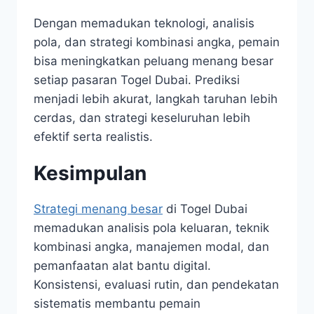
Dengan memadukan teknologi, analisis
pola, dan strategi kombinasi angka, pemain
bisa meningkatkan peluang menang besar
setiap pasaran Togel Dubai. Prediksi
menjadi lebih akurat, langkah taruhan lebih
cerdas, dan strategi keseluruhan lebih
efektif serta realistis.
Kesimpulan
Strategi menang besar
di Togel Dubai
memadukan analisis pola keluaran, teknik
kombinasi angka, manajemen modal, dan
pemanfaatan alat bantu digital.
Konsistensi, evaluasi rutin, dan pendekatan
sistematis membantu pemain