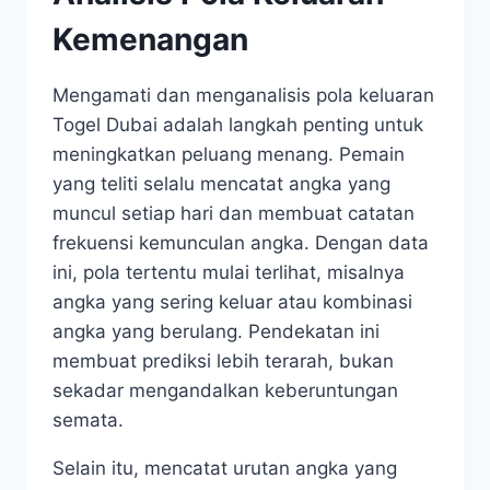
Kemenangan
Mengamati dan menganalisis pola keluaran
Togel Dubai adalah langkah penting untuk
meningkatkan peluang menang. Pemain
yang teliti selalu mencatat angka yang
muncul setiap hari dan membuat catatan
frekuensi kemunculan angka. Dengan data
ini, pola tertentu mulai terlihat, misalnya
angka yang sering keluar atau kombinasi
angka yang berulang. Pendekatan ini
membuat prediksi lebih terarah, bukan
sekadar mengandalkan keberuntungan
semata.
Selain itu, mencatat urutan angka yang