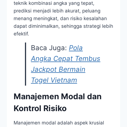
teknik kombinasi angka yang tepat,
prediksi menjadi lebih akurat, peluang
menang meningkat, dan risiko kesalahan
dapat diminimalkan, sehingga strategi lebih
efektif.
Baca Juga:
Pola
Angka Cepat Tembus
Jackpot Bermain
Togel Vietnam
Manajemen Modal dan
Kontrol Risiko
Manajemen modal adalah aspek krusial