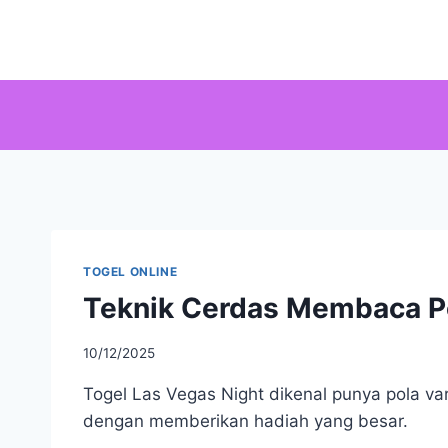
Skip
to
content
TOGEL ONLINE
Teknik Cerdas Membaca Po
10/12/2025
Togel Las Vegas Night dikenal punya pola va
dengan memberikan hadiah yang besar.