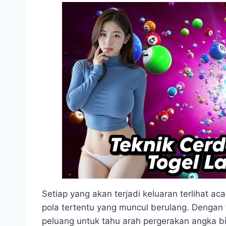
Setiap yang akan terjadi keluaran terlihat ac
pola tertentu yang muncul berulang. Dengan 
peluang untuk tahu arah pergerakan angka b