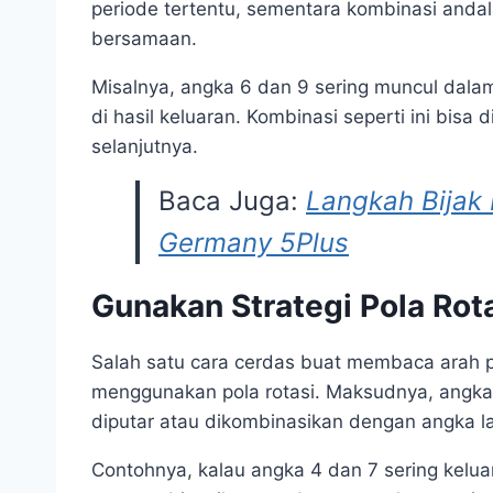
periode tertentu, sementara kombinasi anda
bersamaan.
Misalnya, angka 6 dan 9 sering muncul dala
di hasil keluaran. Kombinasi seperti ini bis
selanjutnya.
Baca Juga:
Langkah Bijak
Germany 5Plus
Gunakan Strategi Pola Rot
Salah satu cara cerdas buat membaca arah 
menggunakan pola rotasi. Maksudnya, angka y
diputar atau dikombinasikan dengan angka la
Contohnya, kalau angka 4 dan 7 sering kelua