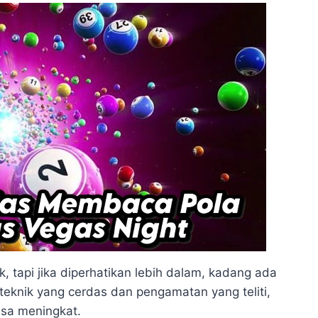
ak, tapi jika diperhatikan lebih dalam, kadang ada
teknik yang cerdas dan pengamatan yang teliti,
isa meningkat.