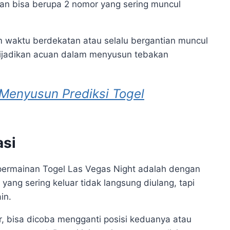
lan bisa berupa 2 nomor yang sering muncul
m waktu berdekatan atau selalu bergantian muncul
a dijadikan acuan dalam menyusun tebakan
 Menyusun Prediksi Togel
asi
permainan Togel Las Vegas Night adalah dengan
ang sering keluar tidak langsung diulang, tapi
in.
r, bisa dicoba mengganti posisi keduanya atau