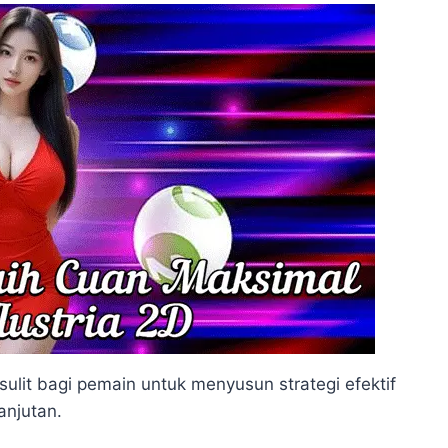
lit bagi pemain untuk menyusun strategi efektif
anjutan.