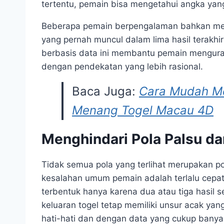
tertentu, pemain bisa mengetahui angka yan
Beberapa pemain berpengalaman bahkan men
yang pernah muncul dalam lima hasil terakhir
berbasis data ini membantu pemain menguran
dengan pendekatan yang lebih rasional.
Baca Juga:
Cara Mudah Me
Menang Togel Macau 4D
Menghindari Pola Palsu d
Tidak semua pola yang terlihat merupakan po
kesalahan umum pemain adalah terlalu cep
terbentuk hanya karena dua atau tiga hasil 
keluaran togel tetap memiliki unsur acak yang
hati-hati dan dengan data yang cukup banya