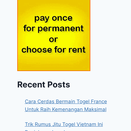
Recent Posts
Cara Cerdas Bermain Togel France
Untuk Raih Kemenangan Maksimal
Trik Rumus Jitu Togel Vietnam Ini