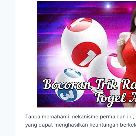
Tanpa memahami mekanisme permainan ini, su
yang dapat menghasilkan keuntungan berkel