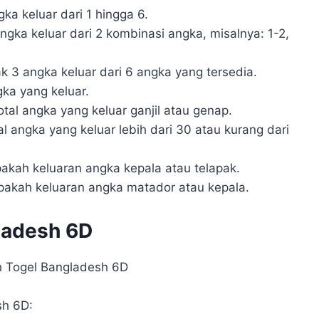
a keluar dari 1 hingga 6.
ka keluar dari 2 kombinasi angka, misalnya: 1-2,
 3 angka keluar dari 6 angka yang tersedia.
ka yang keluar.
al angka yang keluar ganjil atau genap.
 angka yang keluar lebih dari 30 atau kurang dari
kah keluaran angka kepala atau telapak.
akah keluaran angka matador atau kepala.
ladesh 6D
sh 6D: