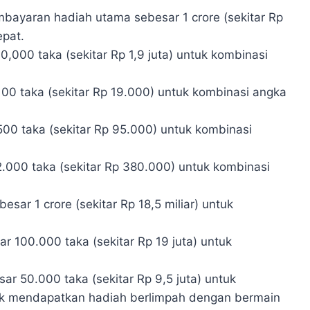
yaran hadiah utama sebesar 1 crore (sekitar Rp
epat.
000 taka (sekitar Rp 1,9 juta) untuk kombinasi
0 taka (sekitar Rp 19.000) untuk kombinasi angka
0 taka (sekitar Rp 95.000) untuk kombinasi
000 taka (sekitar Rp 380.000) untuk kombinasi
ar 1 crore (sekitar Rp 18,5 miliar) untuk
 100.000 taka (sekitar Rp 19 juta) untuk
r 50.000 taka (sekitar Rp 9,5 juta) untuk
tuk mendapatkan hadiah berlimpah dengan bermain