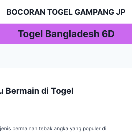
BOCORAN TOGEL GAMPANG JP
Togel Bangladesh 6D
 Bermain di Togel
jenis permainan tebak angka yang populer di