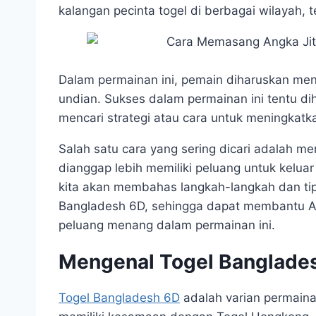
kalangan pecinta togel di berbagai wilayah, 
Dalam permainan ini, pemain diharuskan me
undian. Sukses dalam permainan ini tentu d
mencari strategi atau cara untuk meningkat
Salah satu cara yang sering dicari adalah m
dianggap lebih memiliki peluang untuk keluar
kita akan membahas langkah-langkah dan ti
Bangladesh 6D, sehingga dapat membantu 
peluang menang dalam permainan ini.
Mengenal Togel Banglade
Togel Bangladesh 6D
adalah varian permain