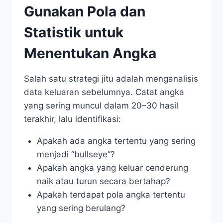
Gunakan Pola dan
Statistik untuk
Menentukan Angka
Salah satu strategi jitu adalah menganalisis
data keluaran sebelumnya. Catat angka
yang sering muncul dalam 20–30 hasil
terakhir, lalu identifikasi:
Apakah ada angka tertentu yang sering
menjadi “bullseye”?
Apakah angka yang keluar cenderung
naik atau turun secara bertahap?
Apakah terdapat pola angka tertentu
yang sering berulang?