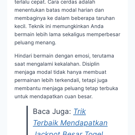
terlalu cepat. Cara cerdas adalah
menentukan batas modal harian dan
membaginya ke dalam beberapa taruhan
kecil. Teknik ini memungkinkan Anda
bermain lebih lama sekaligus memperbesar
peluang menang.
Hindari bermain dengan emosi, terutama
saat mengalami kekalahan. Disiplin
menjaga modal tidak hanya membuat
permainan lebih terkendali, tetapi juga
membantu menjaga peluang tetap terbuka
untuk mendapatkan cuan besar.
Baca Juga:
Trik
Terbaik Mendapatkan
Jackpot Besar Togel