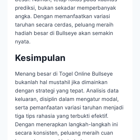
prediksi, bukan sekadar memperbanyak
angka. Dengan memanfaatkan variasi
taruhan secara cerdas, peluang meraih
hadiah besar di Bullseye akan semakin
nyata.
Kesimpulan
Menang besar di Togel Online Bullseye
bukanlah hal mustahil jika dimainkan
dengan strategi yang tepat. Analisis data
keluaran, disiplin dalam mengatur modal,
serta pemanfaatan variasi taruhan menjadi
tiga tips rahasia yang terbukti efektif.
Dengan menerapkan langkah-langkah ini
secara konsisten, peluang meraih cuan