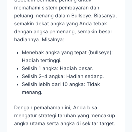
memahami sistem pembayaran dan
peluang menang dalam Bullseye. Biasanya,
semakin dekat angka yang Anda tebak
dengan angka pemenang, semakin besar
hadiahnya. Misalnya:
Menebak angka yang tepat (bullseye):
Hadiah tertinggi.
Selisih 1 angka: Hadiah besar.
Selisih 2–4 angka: Hadiah sedang.
Selisih lebih dari 10 angka: Tidak
menang.
Dengan pemahaman ini, Anda bisa
mengatur strategi taruhan yang mencakup
angka utama serta angka di sekitar target.