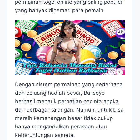
permainan togel online yang paling populer
yang banyak digemari para pemain.
Dengan sistem permainan yang sederhana
dan peluang hadiah besar, Bullseye
berhasil menarik perhatian pecinta angka
dari berbagai kalangan. Namun, untuk bisa
meraih kemenangan besar tidak cukup
hanya mengandalkan perasaan atau
keberuntungan semata.