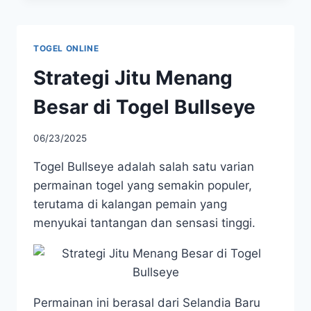
TOGEL ONLINE
Strategi Jitu Menang
Besar di Togel Bullseye
06/23/2025
Togel Bullseye adalah salah satu varian
permainan togel yang semakin populer,
terutama di kalangan pemain yang
menyukai tantangan dan sensasi tinggi.
Permainan ini berasal dari Selandia Baru