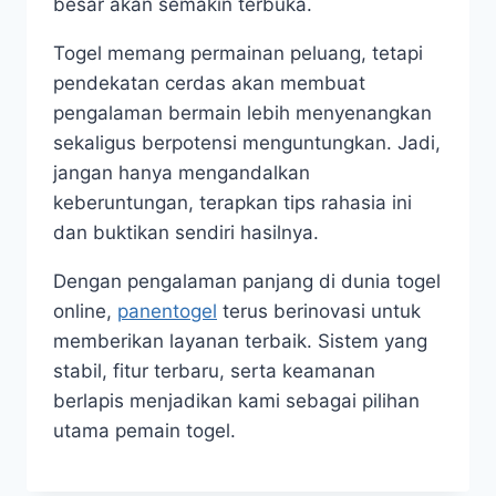
besar akan semakin terbuka.
Togel memang permainan peluang, tetapi
pendekatan cerdas akan membuat
pengalaman bermain lebih menyenangkan
sekaligus berpotensi menguntungkan. Jadi,
jangan hanya mengandalkan
keberuntungan, terapkan tips rahasia ini
dan buktikan sendiri hasilnya.
Dengan pengalaman panjang di dunia togel
online,
panentogel
terus berinovasi untuk
memberikan layanan terbaik. Sistem yang
stabil, fitur terbaru, serta keamanan
berlapis menjadikan kami sebagai pilihan
utama pemain togel.