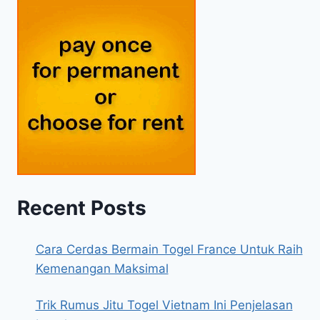
Recent Posts
Cara Cerdas Bermain Togel France Untuk Raih
Kemenangan Maksimal
Trik Rumus Jitu Togel Vietnam Ini Penjelasan