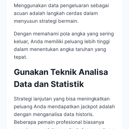
Menggunakan data pengeluaran sebagai
acuan adalah langkah cerdas dalam
menyusun strategi bermain.
Dengan memahami pola angka yang sering
keluar, Anda memiliki peluang lebih tinggi
dalam menentukan angka taruhan yang
tepat.
Gunakan Teknik Analisa
Data dan Statistik
Strategi lanjutan yang bisa meningkatkan
peluang Anda mendapatkan jackpot adalah
dengan menganalisa data historis.
Beberapa pemain profesional biasanya