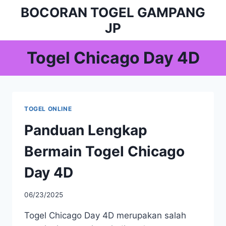
Skip
BOCORAN TOGEL GAMPANG
to
JP
content
Togel Chicago Day 4D
TOGEL ONLINE
Panduan Lengkap
Bermain Togel Chicago
Day 4D
06/23/2025
Togel Chicago Day 4D merupakan salah