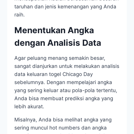
taruhan dan jenis kemenangan yang Anda
raih.
Menentukan Angka
dengan Analisis Data
Agar peluang menang semakin besar,
sangat dianjurkan untuk melakukan analisis
data keluaran togel Chicago Day
sebelumnya. Dengan mempelajari angka
yang sering keluar atau pola-pola tertentu,
Anda bisa membuat prediksi angka yang
lebih akurat.
Misalnya, Anda bisa melihat angka yang
sering muncul hot numbers dan angka