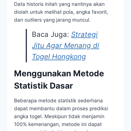
Data historis inilah yang nantinya akan
diolah untuk melihat pola, angka favorit,
dan outliers yang jarang muncul.
Baca Juga:
Strategi
Jitu Agar Menang di
Togel Hongkong
Menggunakan Metode
Statistik Dasar
Beberapa metode statistik sederhana
dapat membantu dalam proses prediksi
angka togel. Meskipun tidak menjamin
100% kemenangan, metode ini dapat