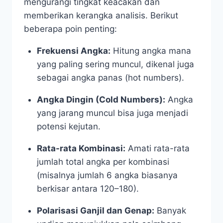
mengurangi tingkat keacakan dan
memberikan kerangka analisis. Berikut
beberapa poin penting:
Frekuensi Angka:
Hitung angka mana
yang paling sering muncul, dikenal juga
sebagai angka panas (hot numbers).
Angka Dingin (Cold Numbers):
Angka
yang jarang muncul bisa juga menjadi
potensi kejutan.
Rata-rata Kombinasi:
Amati rata-rata
jumlah total angka per kombinasi
(misalnya jumlah 6 angka biasanya
berkisar antara 120–180).
Polarisasi Ganjil dan Genap:
Banyak