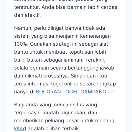
terstruktur, Anda bisa bermain lebih cerdas
dan efektif.
Namun, perlu diingat bahwa tidak ada
sistem yang bisa menjamin kemenangan
100%. Gunakan strategi ini sebagai alat
bantu untuk membuat keputusan lebih
baik, bukan sebagai jaminan. Terakhir,
selalu bermain secara bertanggung jawab
dan nikmati prosesnya. Simak dan ikuti
terus informasi togel online secara lengkap
hanya di
BOCORAN TOGEL GAMPANG JP
.
Bagi anda yang mencari situs yang
terpercaya, mudah digunakan, dan
memberikan peluang besar untuk menang,
kit4d
adalah pilihan terbaik.