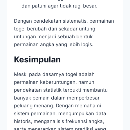
dan patuhi agar tidak rugi besar.
Dengan pendekatan sistematis, permainan
togel berubah dari sekadar untung-
untungan menjadi sebuah bentuk
permainan angka yang lebih logis.
Kesimpulan
Meski pada dasarnya togel adalah
permainan keberuntungan, namun
pendekatan statistik terbukti membantu
banyak pemain dalam memperbesar
peluang menang. Dengan memahami
sistem permainan, mengumpulkan data
historis, menganalisis frekuensi angka,
serta menerapkan sistem prediksi yang