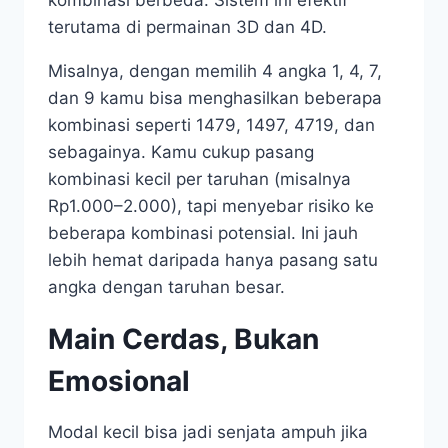
kombinasi berbeda. Sistem ini efektif
terutama di permainan 3D dan 4D.
Misalnya, dengan memilih 4 angka 1, 4, 7,
dan 9 kamu bisa menghasilkan beberapa
kombinasi seperti 1479, 1497, 4719, dan
sebagainya. Kamu cukup pasang
kombinasi kecil per taruhan (misalnya
Rp1.000–2.000), tapi menyebar risiko ke
beberapa kombinasi potensial. Ini jauh
lebih hemat daripada hanya pasang satu
angka dengan taruhan besar.
Main Cerdas, Bukan
Emosional
Modal kecil bisa jadi senjata ampuh jika