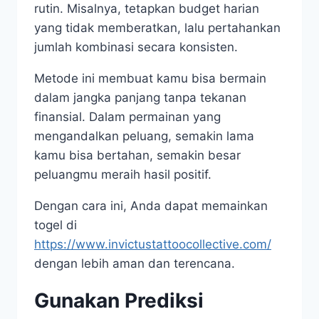
rutin. Misalnya, tetapkan budget harian
yang tidak memberatkan, lalu pertahankan
jumlah kombinasi secara konsisten.
Metode ini membuat kamu bisa bermain
dalam jangka panjang tanpa tekanan
finansial. Dalam permainan yang
mengandalkan peluang, semakin lama
kamu bisa bertahan, semakin besar
peluangmu meraih hasil positif.
Dengan cara ini, Anda dapat memainkan
togel di
https://www.invictustattoocollective.com/
dengan lebih aman dan terencana.
Gunakan Prediksi