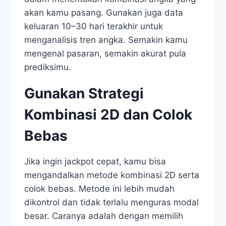
akan kamu pasang. Gunakan juga data
keluaran 10–30 hari terakhir untuk
menganalisis tren angka. Semakin kamu
mengenal pasaran, semakin akurat pula
prediksimu.
Gunakan Strategi
Kombinasi 2D dan Colok
Bebas
Jika ingin jackpot cepat, kamu bisa
mengandalkan metode kombinasi 2D serta
colok bebas. Metode ini lebih mudah
dikontrol dan tidak terlalu menguras modal
besar. Caranya adalah dengan memilih