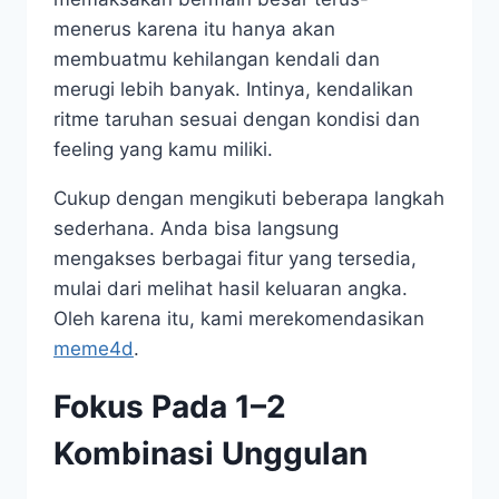
menerus karena itu hanya akan
membuatmu kehilangan kendali dan
merugi lebih banyak. Intinya, kendalikan
ritme taruhan sesuai dengan kondisi dan
feeling yang kamu miliki.
Cukup dengan mengikuti beberapa langkah
sederhana. Anda bisa langsung
mengakses berbagai fitur yang tersedia,
mulai dari melihat hasil keluaran angka.
Oleh karena itu, kami merekomendasikan
meme4d
.
Fokus Pada 1–2
Kombinasi Unggulan