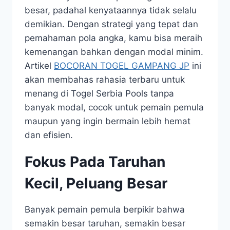
besar, padahal kenyataannya tidak selalu
demikian. Dengan strategi yang tepat dan
pemahaman pola angka, kamu bisa meraih
kemenangan bahkan dengan modal minim.
Artikel
BOCORAN TOGEL GAMPANG JP
ini
akan membahas rahasia terbaru untuk
menang di Togel Serbia Pools tanpa
banyak modal, cocok untuk pemain pemula
maupun yang ingin bermain lebih hemat
dan efisien.
Fokus Pada Taruhan
Kecil, Peluang Besar
Banyak pemain pemula berpikir bahwa
semakin besar taruhan, semakin besar