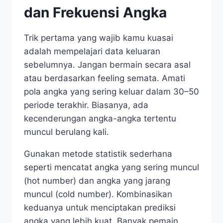
dan Frekuensi Angka
Trik pertama yang wajib kamu kuasai
adalah mempelajari data keluaran
sebelumnya. Jangan bermain secara asal
atau berdasarkan feeling semata. Amati
pola angka yang sering keluar dalam 30–50
periode terakhir. Biasanya, ada
kecenderungan angka-angka tertentu
muncul berulang kali.
Gunakan metode statistik sederhana
seperti mencatat angka yang sering muncul
(hot number) dan angka yang jarang
muncul (cold number). Kombinasikan
keduanya untuk menciptakan prediksi
angka yang lebih kuat. Banyak pemain