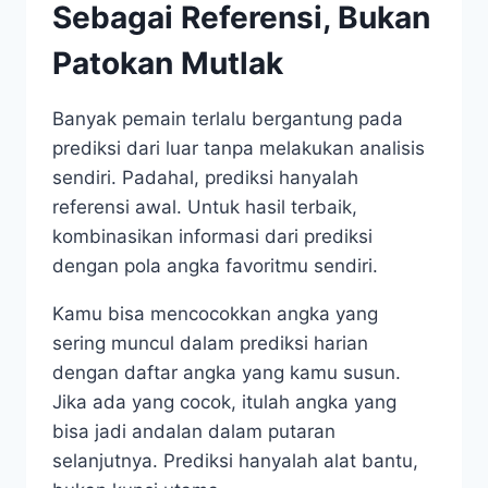
Sebagai Referensi, Bukan
Patokan Mutlak
Banyak pemain terlalu bergantung pada
prediksi dari luar tanpa melakukan analisis
sendiri. Padahal, prediksi hanyalah
referensi awal. Untuk hasil terbaik,
kombinasikan informasi dari prediksi
dengan pola angka favoritmu sendiri.
Kamu bisa mencocokkan angka yang
sering muncul dalam prediksi harian
dengan daftar angka yang kamu susun.
Jika ada yang cocok, itulah angka yang
bisa jadi andalan dalam putaran
selanjutnya. Prediksi hanyalah alat bantu,