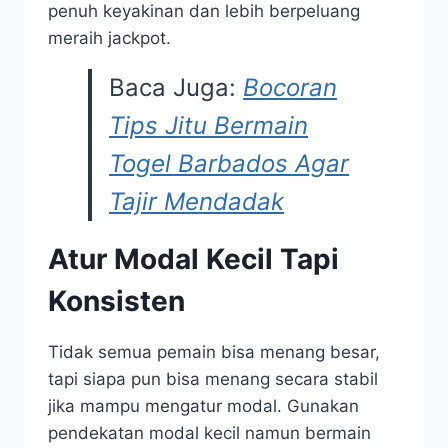
penuh keyakinan dan lebih berpeluang
meraih jackpot.
Baca Juga:
Bocoran
Tips Jitu Bermain
Togel Barbados Agar
Tajir Mendadak
Atur Modal Kecil Tapi
Konsisten
Tidak semua pemain bisa menang besar,
tapi siapa pun bisa menang secara stabil
jika mampu mengatur modal. Gunakan
pendekatan modal kecil namun bermain