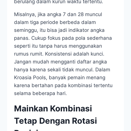
berulang dalam kurun waktu tertentu.
Misalnya, jika angka 7 dan 28 muncul
dalam tiga periode berbeda dalam
seminggu, itu bisa jadi indikator angka
panas. Cukup fokus pada pola sederhana
seperti itu tanpa harus menggunakan
rumus rumit. Konsistensi adalah kunci.
Jangan mudah mengganti daftar angka
hanya karena sekali tidak muncul. Dalam
Kroasia Pools, banyak pemain menang
karena bertahan pada kombinasi tertentu
selama beberapa hari.
Mainkan Kombinasi
Tetap Dengan Rotasi