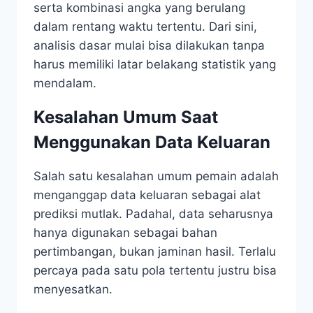
serta kombinasi angka yang berulang
dalam rentang waktu tertentu. Dari sini,
analisis dasar mulai bisa dilakukan tanpa
harus memiliki latar belakang statistik yang
mendalam.
Kesalahan Umum Saat
Menggunakan Data Keluaran
Salah satu kesalahan umum pemain adalah
menganggap data keluaran sebagai alat
prediksi mutlak. Padahal, data seharusnya
hanya digunakan sebagai bahan
pertimbangan, bukan jaminan hasil. Terlalu
percaya pada satu pola tertentu justru bisa
menyesatkan.