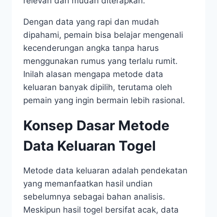
relevan dan mudah diterapkan.
Dengan data yang rapi dan mudah
dipahami, pemain bisa belajar mengenali
kecenderungan angka tanpa harus
menggunakan rumus yang terlalu rumit.
Inilah alasan mengapa metode data
keluaran banyak dipilih, terutama oleh
pemain yang ingin bermain lebih rasional.
Konsep Dasar Metode
Data Keluaran Togel
Metode data keluaran adalah pendekatan
yang memanfaatkan hasil undian
sebelumnya sebagai bahan analisis.
Meskipun hasil togel bersifat acak, data