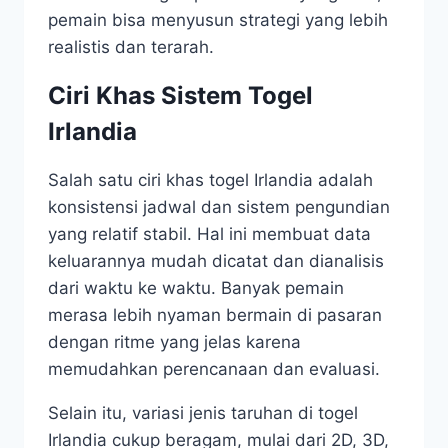
pemain bisa menyusun strategi yang lebih
realistis dan terarah.
Ciri Khas Sistem Togel
Irlandia
Salah satu ciri khas togel Irlandia adalah
konsistensi jadwal dan sistem pengundian
yang relatif stabil. Hal ini membuat data
keluarannya mudah dicatat dan dianalisis
dari waktu ke waktu. Banyak pemain
merasa lebih nyaman bermain di pasaran
dengan ritme yang jelas karena
memudahkan perencanaan dan evaluasi.
Selain itu, variasi jenis taruhan di togel
Irlandia cukup beragam, mulai dari 2D, 3D,