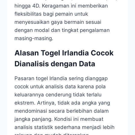
hingga 4D. Keragaman ini memberikan
fleksibilitas bagi pemain untuk
menyesuaikan gaya bermain sesuai
dengan modal dan tingkat pengalaman
masing-masing.
Alasan Togel Irlandia Cocok
Dianalisis dengan Data
Pasaran togel Irlandia sering dianggap
cocok untuk analisis data karena pola
keluarannya cenderung tidak terlalu
ekstrem. Artinya, tidak ada angka yang
mendominasi secara berlebihan dalam
jangka panjang. Kondisi ini membuat
analisis statistik sederhana menjadi lebih