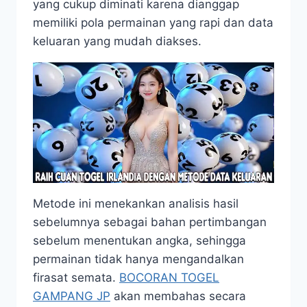
yang cukup diminati karena dianggap
memiliki pola permainan yang rapi dan data
keluaran yang mudah diakses.
Metode ini menekankan analisis hasil
sebelumnya sebagai bahan pertimbangan
sebelum menentukan angka, sehingga
permainan tidak hanya mengandalkan
firasat semata.
BOCORAN TOGEL
GAMPANG JP
akan membahas secara