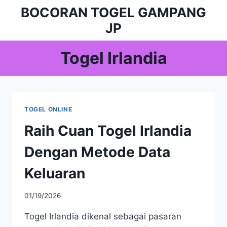
Skip
BOCORAN TOGEL GAMPANG
to
JP
content
Togel Irlandia
TOGEL ONLINE
Raih Cuan Togel Irlandia
Dengan Metode Data
Keluaran
01/19/2026
Togel Irlandia dikenal sebagai pasaran