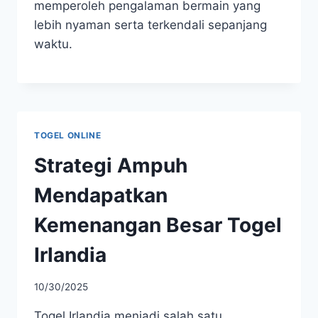
memperoleh pengalaman bermain yang
lebih nyaman serta terkendali sepanjang
waktu.
TOGEL ONLINE
Strategi Ampuh
Mendapatkan
Kemenangan Besar Togel
Irlandia
10/30/2025
Togel Irlandia menjadi salah satu