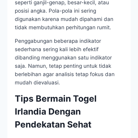
seperti ganjil-genap, besar-kecil, atau
posisi angka. Pola-pola ini sering
digunakan karena mudah dipahami dan
tidak membutuhkan perhitungan rumit.
Penggabungan beberapa indikator
sederhana sering kali lebih efektif
dibanding menggunakan satu indikator
saja. Namun, tetap penting untuk tidak
berlebihan agar analisis tetap fokus dan
mudah dievaluasi.
Tips Bermain Togel
Irlandia Dengan
Pendekatan Sehat