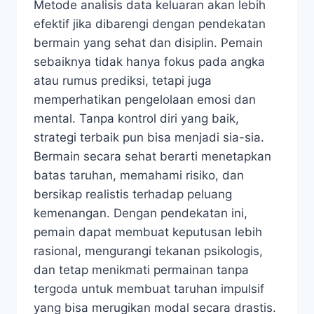
Metode analisis data keluaran akan lebih
efektif jika dibarengi dengan pendekatan
bermain yang sehat dan disiplin. Pemain
sebaiknya tidak hanya fokus pada angka
atau rumus prediksi, tetapi juga
memperhatikan pengelolaan emosi dan
mental. Tanpa kontrol diri yang baik,
strategi terbaik pun bisa menjadi sia-sia.
Bermain secara sehat berarti menetapkan
batas taruhan, memahami risiko, dan
bersikap realistis terhadap peluang
kemenangan. Dengan pendekatan ini,
pemain dapat membuat keputusan lebih
rasional, mengurangi tekanan psikologis,
dan tetap menikmati permainan tanpa
tergoda untuk membuat taruhan impulsif
yang bisa merugikan modal secara drastis.