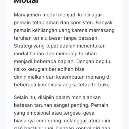
Manajemen modal menjadi kunci agar
pemain tetap aman dan konsisten. Banyak
pemain kehilangan uang karena memasang
taruhan terlalu besar tanpa batasan.
Strategi yang tepat adalah menentukan
modal harian dan membagi taruhan
menjadi beberapa bagian. Dengan begitu,
risiko kerugian berlebihan bisa
diminimalkan dan kesempatan menang di
beberapa kombinasi angka tetap terbuka.
Selain itu, disiplin dalam menjalankan
batasan taruhan sangat penting. Pemain
yang emosional atau tergesa-gesa
biasanya cenderung melanggar aturan ini
dan berakhir rugi. Dengan kontrol diri dan