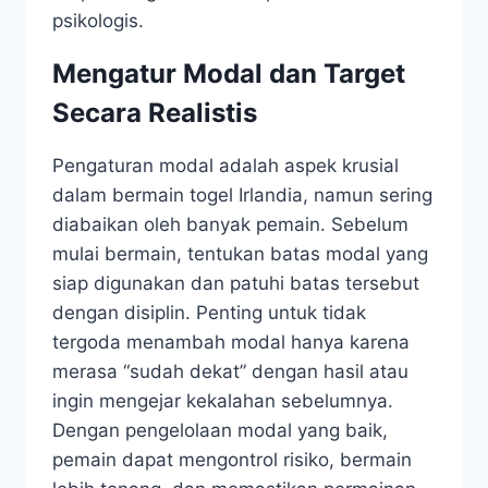
psikologis.
Mengatur Modal dan Target
Secara Realistis
Pengaturan modal adalah aspek krusial
dalam bermain togel Irlandia, namun sering
diabaikan oleh banyak pemain. Sebelum
mulai bermain, tentukan batas modal yang
siap digunakan dan patuhi batas tersebut
dengan disiplin. Penting untuk tidak
tergoda menambah modal hanya karena
merasa “sudah dekat” dengan hasil atau
ingin mengejar kekalahan sebelumnya.
Dengan pengelolaan modal yang baik,
pemain dapat mengontrol risiko, bermain