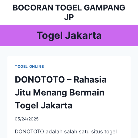
Skip
BOCORAN TOGEL GAMPANG
to
JP
content
Togel Jakarta
TOGEL ONLINE
DONOTOTO – Rahasia
Jitu Menang Bermain
Togel Jakarta
05/24/2025
DONOTOTO adalah salah satu situs togel