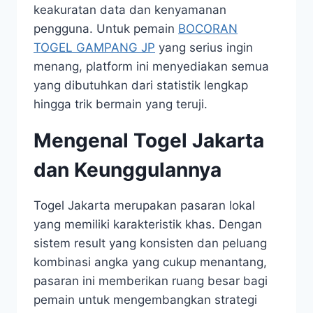
keakuratan data dan kenyamanan
pengguna. Untuk pemain
BOCORAN
TOGEL GAMPANG JP
yang serius ingin
menang, platform ini menyediakan semua
yang dibutuhkan dari statistik lengkap
hingga trik bermain yang teruji.
Mengenal Togel Jakarta
dan Keunggulannya
Togel Jakarta merupakan pasaran lokal
yang memiliki karakteristik khas. Dengan
sistem result yang konsisten dan peluang
kombinasi angka yang cukup menantang,
pasaran ini memberikan ruang besar bagi
pemain untuk mengembangkan strategi