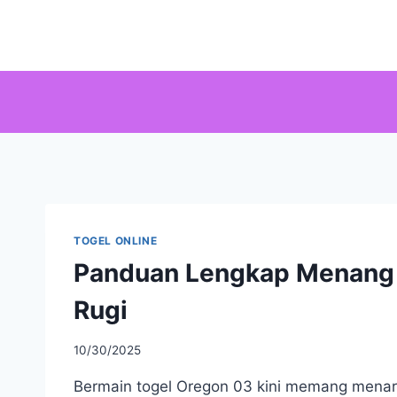
Skip
to
content
TOGEL ONLINE
Panduan Lengkap Menang 
Rugi
10/30/2025
Bermain togel Oregon 03 kini memang menari