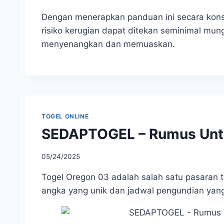
Dengan menerapkan panduan ini secara kons
risiko kerugian dapat ditekan seminimal mun
menyenangkan dan memuaskan.
TOGEL ONLINE
SEDAPTOGEL – Rumus Unt
05/24/2025
Togel Oregon 03 adalah salah satu pasaran t
angka yang unik dan jadwal pengundian yang 