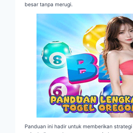
besar tanpa merugi.
Panduan ini hadir untuk memberikan strategi 