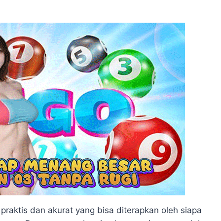
praktis dan akurat yang bisa diterapkan oleh siapa