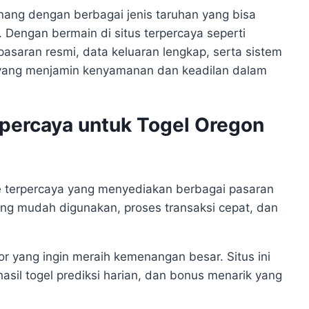
ang dengan berbagai jenis taruhan yang bisa
. Dengan bermain di situs terpercaya seperti
aran resmi, data keluaran lengkap, serta sistem
ang menjamin kenyamanan dan keadilan dalam
percaya untuk Togel Oregon
 terpercaya yang menyediakan berbagai pasaran
ng mudah digunakan, proses transaksi cepat, dan
r yang ingin meraih kemenangan besar. Situs ini
hasil togel prediksi harian, dan bonus menarik yang