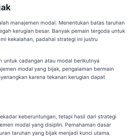
jak
adalah manajemen modal. Menentukan batas taruhan
egah kerugian besar. Banyak pemain tergoda untuk
 kekalahan, padahal strategi ini justru
n untuk cadangan atau modal berikutnya
ajemen modal yang bijak, pengalaman bermain
enyenangkan karena tekanan kerugian dapat
kadar keberuntungan, tetapi hasil dari strategi
ajemen modal yang disiplin. Pemahaman dasar
turan taruhan yang bijak menjadi kunci utama.