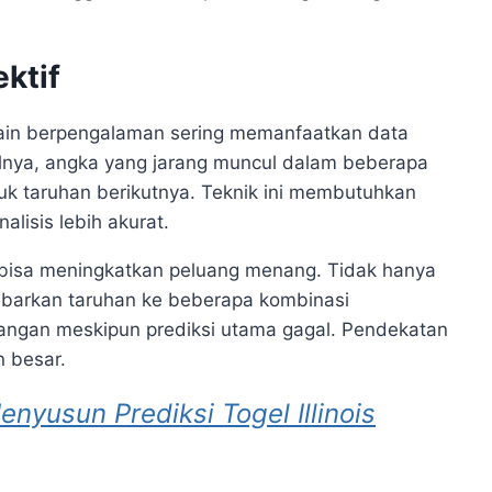
ektif
ain berpengalaman sering memanfaatkan data
alnya, angka yang jarang muncul dalam beberapa
uk taruhan berikutnya. Teknik ini membutuhkan
alisis lebih akurat.
 bisa meningkatkan peluang menang. Tidak hanya
ebarkan taruhan ke beberapa kombinasi
gan meskipun prediksi utama gagal. Pendekatan
n besar.
nyusun Prediksi Togel Illinois