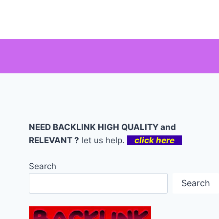
NEED BACKLINK HIGH QUALITY and
RELEVANT ?
let us help.
click here
Search
Search