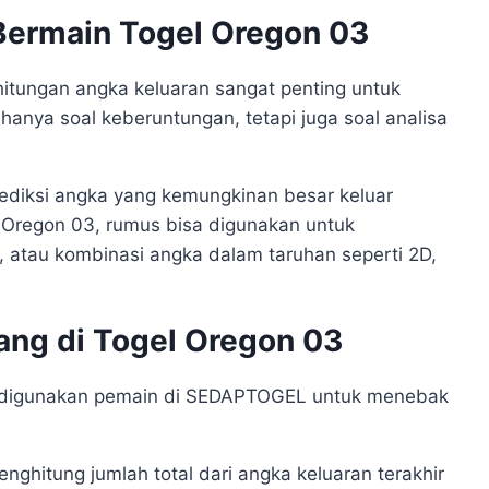
Bermain Togel Oregon 03
itungan angka keluaran sangat penting untuk
anya soal keberuntungan, tetapi juga soal analisa
iksi angka yang kemungkinan besar keluar
l Oregon 03, rumus bisa digunakan untuk
atau kombinasi angka dalam taruhan seperti 2D,
ng di Togel Oregon 03
ng digunakan pemain di SEDAPTOGEL untuk menebak
enghitung jumlah total dari angka keluaran terakhir