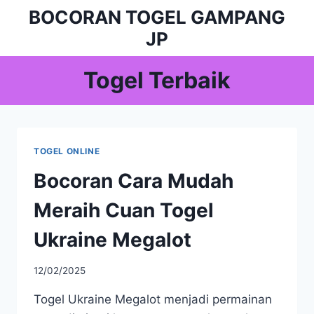
Skip
BOCORAN TOGEL GAMPANG
to
JP
content
Togel Terbaik
TOGEL ONLINE
Bocoran Cara Mudah
Meraih Cuan Togel
Ukraine Megalot
12/02/2025
Togel Ukraine Megalot menjadi permainan