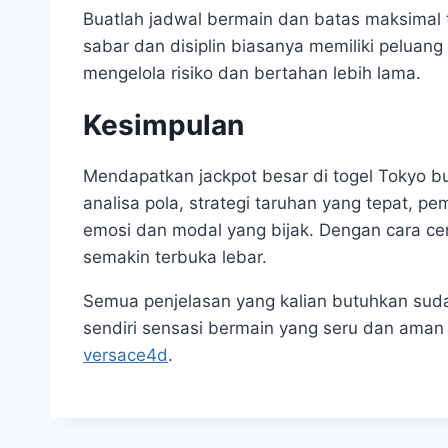
Buatlah jadwal bermain dan batas maksimal 
sabar dan disiplin biasanya memiliki peluan
mengelola risiko dan bertahan lebih lama.
Kesimpulan
Mendapatkan jackpot besar di togel Tokyo b
analisa pola, strategi taruhan yang tepat, p
emosi dan modal yang bijak. Dengan cara c
semakin terbuka lebar.
Semua penjelasan yang kalian butuhkan sud
sendiri sensasi bermain yang seru dan aman h
versace4d
.