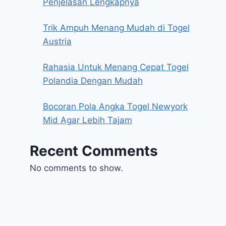
Penjelasan Lengkapnya
Trik Ampuh Menang Mudah di Togel
Austria
Rahasia Untuk Menang Cepat Togel
Polandia Dengan Mudah
Bocoran Pola Angka Togel Newyork
Mid Agar Lebih Tajam
Recent Comments
No comments to show.