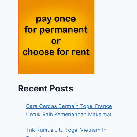
Recent Posts
Cara Cerdas Bermain Togel France
Untuk Raih Kemenangan Maksimal
Trik Rumus Jitu Togel Vietnam Ini