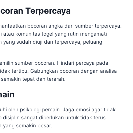
ocoran Terpercaya
anfaatkan bocoran angka dari sumber terpercaya.
hli atau komunitas togel yang rutin mengamati
 yang sudah diuji dan terpercaya, peluang
emilih sumber bocoran. Hindari percaya pada
 tidak tertipu. Gabungkan bocoran dengan analisa
semakin tepat dan terarah.
main
hi oleh psikologi pemain. Jaga emosi agar tidak
disiplin sangat diperlukan untuk tidak terus
 yang semakin besar.