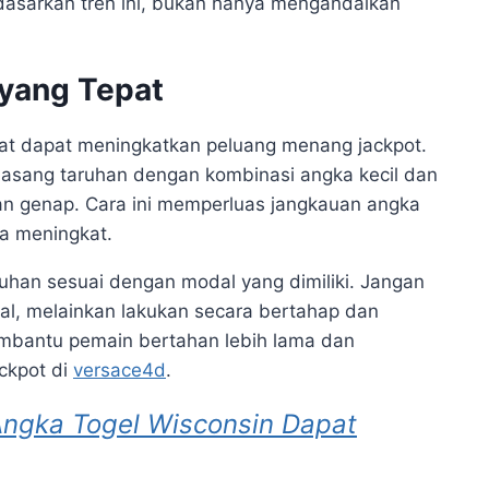
asarkan tren ini, bukan hanya mengandalkan
 yang Tepat
at dapat meningkatkan peluang menang jackpot.
asang taruhan dengan kombinasi angka kecil dan
an genap. Cara ini memperluas jangkauan angka
a meningkat.
ruhan sesuai dengan modal yang dimiliki. Jangan
l, melainkan lakukan secara bertahap dan
membantu pemain bertahan lebih lama dan
ckpot di
versace4d
.
Angka Togel Wisconsin Dapat