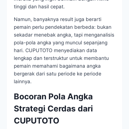
tinggi dan hasil cepat.
Namun, banyaknya result juga berarti
pemain perlu pendekatan berbeda: bukan
sekadar menebak angka, tapi menganalisis
pola-pola angka yang muncul sepanjang
hari. CUPUTOTO menyediakan data
lengkap dan terstruktur untuk membantu
pemain memahami bagaimana angka
bergerak dari satu periode ke periode
lainnya.
Bocoran Pola Angka
Strategi Cerdas dari
CUPUTOTO