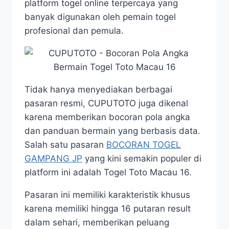
platform togel online terpercaya yang
banyak digunakan oleh pemain togel
profesional dan pemula.
Tidak hanya menyediakan berbagai
pasaran resmi, CUPUTOTO juga dikenal
karena memberikan bocoran pola angka
dan panduan bermain yang berbasis data.
Salah satu pasaran
BOCORAN TOGEL
GAMPANG JP
yang kini semakin populer di
platform ini adalah Togel Toto Macau 16.
Pasaran ini memiliki karakteristik khusus
karena memiliki hingga 16 putaran result
dalam sehari, memberikan peluang