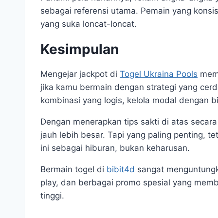
sebagai referensi utama. Pemain yang konsi
yang suka loncat-loncat.
Kesimpulan
Mengejar jackpot di
Togel Ukraina Pools
mema
jika kamu bermain dengan strategi yang cerd
kombinasi yang logis, kelola modal dengan bi
Dengan menerapkan tips sakti di atas secara
jauh lebih besar. Tapi yang paling penting,
ini sebagai hiburan, bukan keharusan.
Bermain togel di
bibit4d
sangat menguntungka
play, dan berbagai promo spesial yang membua
tinggi.