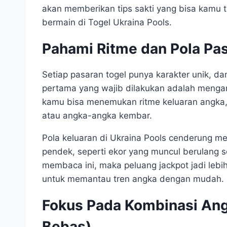
akan memberikan tips sakti yang bisa kamu t
bermain di Togel Ukraina Pools.
Pahami Ritme dan Pola Pas
Setiap pasaran togel punya karakter unik, d
pertama yang wajib dilakukan adalah mengama
kamu bisa menemukan ritme keluaran angka, a
atau angka-angka kembar.
Pola keluaran di Ukraina Pools cenderung m
pendek, seperti ekor yang muncul berulang se
membaca ini, maka peluang jackpot jadi lebih
untuk memantau tren angka dengan mudah.
Fokus Pada Kombinasi Angk
Bebas)