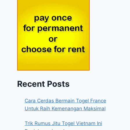
Recent Posts
Cara Cerdas Bermain Togel France
Untuk Raih Kemenangan Maksimal
Trik Rumus Jitu Togel Vietnam Ini