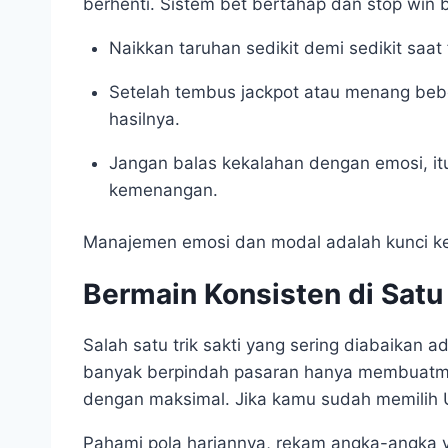
berhenti. Sistem bet bertahap dan stop win 
Naikkan taruhan sedikit demi sedikit saa
Setelah tembus jackpot atau menang beber
hasilnya.
Jangan balas kekalahan dengan emosi, i
kemenangan.
Manajemen emosi dan modal adalah kunci ke
Bermain Konsisten di Satu
Salah satu trik sakti yang sering diabaikan a
banyak berpindah pasaran hanya membuatmu
dengan maksimal. Jika kamu sudah memilih U
Pahami pola hariannya, rekam angka-angka y