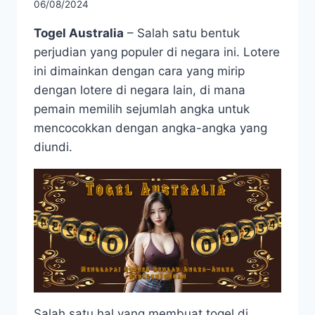
06/08/2024
Togel Australia
– S
alah satu bentuk
perjudian yang populer di negara ini. Lotere
ini dimainkan dengan cara yang mirip
dengan lotere di negara lain, di mana
pemain memilih sejumlah angka untuk
mencocokkan dengan angka-angka yang
diundi.
Salah satu hal yang membuat togel di