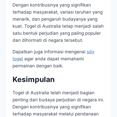
Dengan kontribusinya yang signifikan
terhadap masyarakat, variasi taruhan yang
menarik, dan pengaruh budayanya yang
kuat. Togel di Australia tetap menjadi salah
satu bentuk perjudian yang paling populer
dan dihormati di negara tersebut.
Dapatkan juga informasi mengenai
sdy
togel
agar anda dapat memahami
permainan dengan baik.
Kesimpulan
Togel di Australia telah menjadi bagian
penting dari budaya perjudian di negara ini.
Dengan kontribusinya yang signifikan
terhadap masyarakat melalui pendanaan