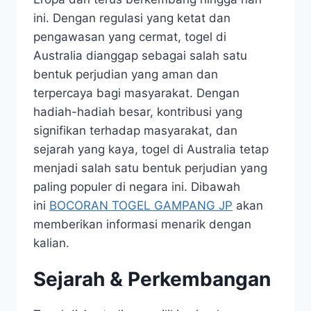
ini. Dengan regulasi yang ketat dan
pengawasan yang cermat, togel di
Australia dianggap sebagai salah satu
bentuk perjudian yang aman dan
terpercaya bagi masyarakat. Dengan
hadiah-hadiah besar, kontribusi yang
signifikan terhadap masyarakat, dan
sejarah yang kaya, togel di Australia tetap
menjadi salah satu bentuk perjudian yang
paling populer di negara ini. Dibawah
ini
BOCORAN TOGEL GAMPANG JP
akan
memberikan informasi menarik dengan
kalian.
Sejarah & Perkembangan