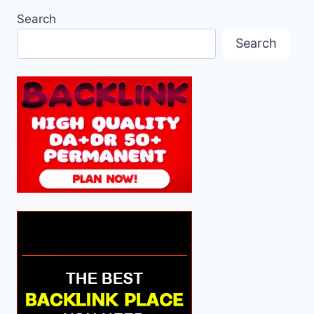
Search
Search