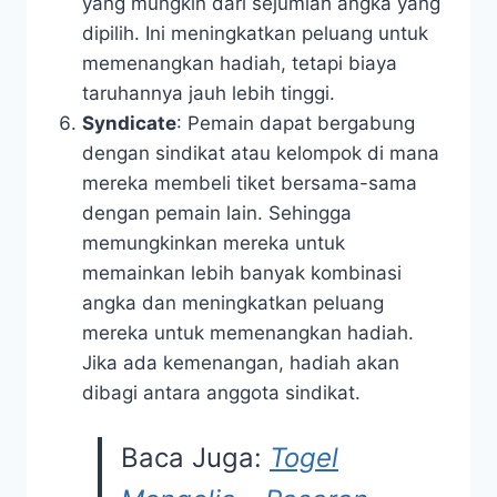
yang mungkin dari sejumlah angka yang
dipilih. Ini meningkatkan peluang untuk
memenangkan hadiah, tetapi biaya
taruhannya jauh lebih tinggi.
Syndicate
: Pemain dapat bergabung
dengan sindikat atau kelompok di mana
mereka membeli tiket bersama-sama
dengan pemain lain. Sehingga
memungkinkan mereka untuk
memainkan lebih banyak kombinasi
angka dan meningkatkan peluang
mereka untuk memenangkan hadiah.
Jika ada kemenangan, hadiah akan
dibagi antara anggota sindikat.
Baca Juga:
Togel