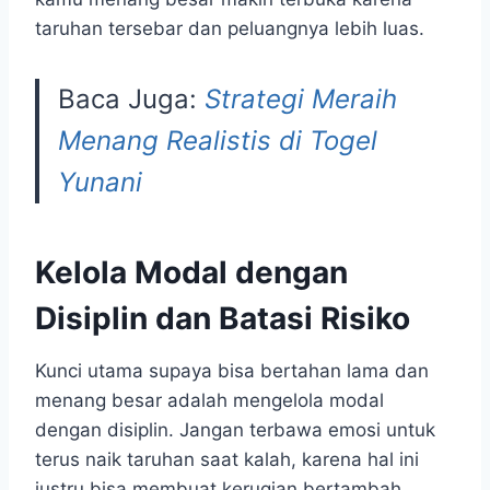
taruhan tersebar dan peluangnya lebih luas.
Baca Juga:
Strategi Meraih
Menang Realistis di Togel
Yunani
Kelola Modal dengan
Disiplin dan Batasi Risiko
Kunci utama supaya bisa bertahan lama dan
menang besar adalah mengelola modal
dengan disiplin. Jangan terbawa emosi untuk
terus naik taruhan saat kalah, karena hal ini
justru bisa membuat kerugian bertambah.