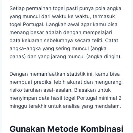
Setiap permainan togel pasti punya pola angka
yang muncul dari waktu ke waktu, termasuk
togel Portugal. Langkah awal agar kamu bisa
menang besar adalah dengan mempelajari
data keluaran sebelumnya secara teliti. Catat
angka-angka yang sering muncul (angka
panas) dan yang jarang muncul (angka dingin).
Dengan memanfaatkan statistik ini, kamu bisa
membuat prediksi lebih akurat dan mengurangi
risiko taruhan asal-asalan. Biasakan untuk
menyimpan data hasil togel Portugal minimal 2
minggu terakhir untuk analisa yang mendalam.
Gunakan Metode Kombinasi