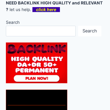
NEED BACKLINK HIGH QUALITY and RELEVANT
?
let us help.
click here
Search
Search