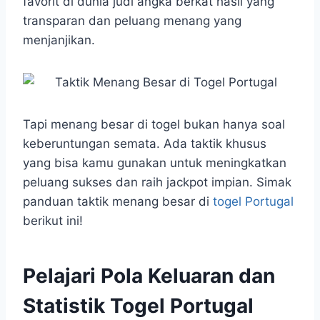
favorit di dunia judi angka berkat hasil yang
s
b
e
g
e
transparan dan peluang menang yang
A
o
n
r
menjanjikan.
p
o
g
a
p
k
e
m
r
Tapi menang besar di togel bukan hanya soal
keberuntungan semata. Ada taktik khusus
yang bisa kamu gunakan untuk meningkatkan
peluang sukses dan raih jackpot impian. Simak
panduan taktik menang besar di
togel Portugal
berikut ini!
Pelajari Pola Keluaran dan
Statistik Togel Portugal