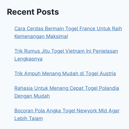
Recent Posts
Cara Cerdas Bermain Togel France Untuk Raih
Kemenangan Maksimal
Trik Rumus Jitu Togel Vietnam Ini Penjelasan
Lengkapnya
Trik Ampuh Menang Mudah di Togel Austria
Rahasia Untuk Menang Cepat Togel Polandia
Dengan Mudah
Bocoran Pola Angka Togel Newyork Mid Agar
Lebih Tajam