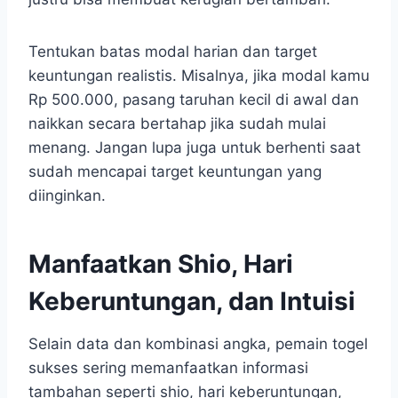
Tentukan batas modal harian dan target
keuntungan realistis. Misalnya, jika modal kamu
Rp 500.000, pasang taruhan kecil di awal dan
naikkan secara bertahap jika sudah mulai
menang. Jangan lupa juga untuk berhenti saat
sudah mencapai target keuntungan yang
diinginkan.
Manfaatkan Shio, Hari
Keberuntungan, dan Intuisi
Selain data dan kombinasi angka, pemain togel
sukses sering memanfaatkan informasi
tambahan seperti shio, hari keberuntungan,