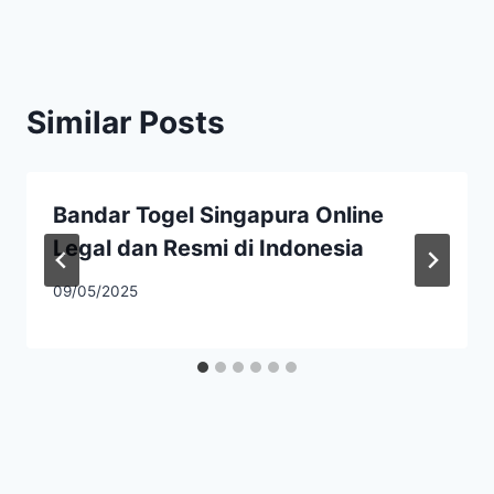
Similar Posts
Bandar Togel Singapura Online
Legal dan Resmi di Indonesia
09/05/2025