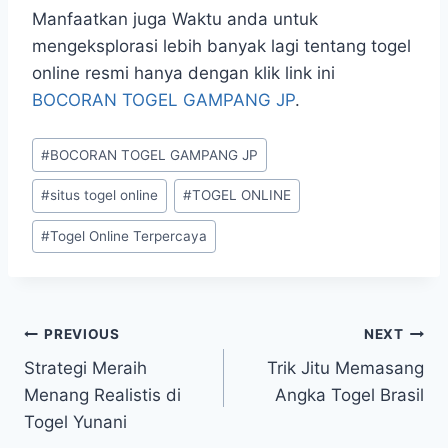
Manfaatkan juga Waktu anda untuk
mengeksplorasi lebih banyak lagi tentang togel
online resmi hanya dengan klik link ini
BOCORAN TOGEL GAMPANG JP
.
Post
#
BOCORAN TOGEL GAMPANG JP
Tags:
#
situs togel online
#
TOGEL ONLINE
#
Togel Online Terpercaya
Post
PREVIOUS
NEXT
Strategi Meraih
Trik Jitu Memasang
navigation
Menang Realistis di
Angka Togel Brasil
Togel Yunani