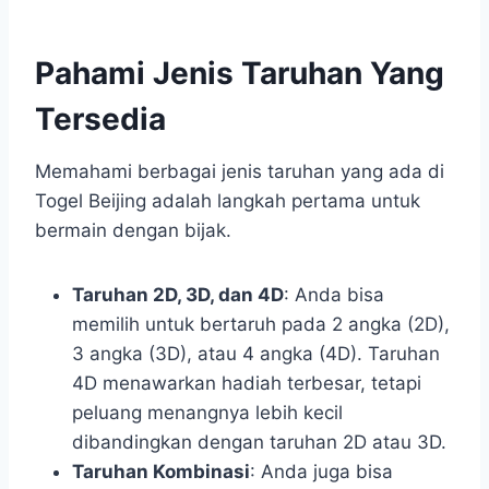
Pahami Jenis Taruhan Yang
Tersedia
Memahami berbagai jenis taruhan yang ada di
Togel Beijing adalah langkah pertama untuk
bermain dengan bijak.
Taruhan 2D, 3D, dan 4D
: Anda bisa
memilih untuk bertaruh pada 2 angka (2D),
3 angka (3D), atau 4 angka (4D). Taruhan
4D menawarkan hadiah terbesar, tetapi
peluang menangnya lebih kecil
dibandingkan dengan taruhan 2D atau 3D.
Taruhan Kombinasi
: Anda juga bisa