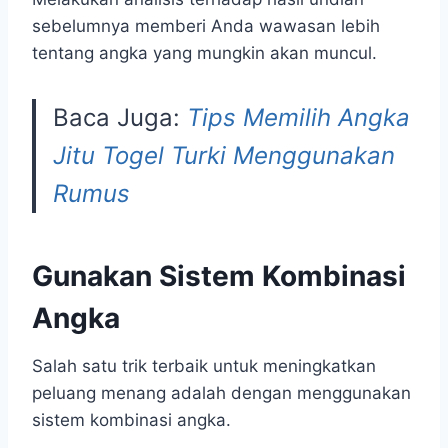
sebelumnya memberi Anda wawasan lebih
tentang angka yang mungkin akan muncul.
Baca Juga:
Tips Memilih Angka
Jitu Togel Turki Menggunakan
Rumus
Gunakan Sistem Kombinasi
Angka
Salah satu trik terbaik untuk meningkatkan
peluang menang adalah dengan menggunakan
sistem kombinasi angka.