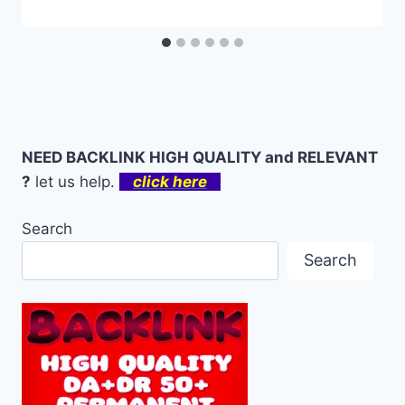
NEED BACKLINK HIGH QUALITY and RELEVANT
?
let us help.
click here
Search
Search