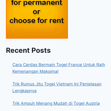
Recent Posts
Cara Cerdas Bermain Togel France Untuk Raih
Kemenangan Maksimal
Trik Rumus Jitu Togel Vietnam Ini Penjelasan
Lengkapnya
Trik Ampuh Menang Mudah di Togel Austria