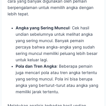
cara yang banyak digunakan oleh pemain
berpengalaman untuk memilih angka dengan
lebih tepat.
Angka yang Sering Muncul
: Cek hasil
undian sebelumnya untuk melihat angka
yang sering muncul. Banyak pemain
percaya bahwa angka-angka yang sudah
sering muncul memiliki peluang lebih besar
untuk keluar lagi.
Pola dan Tren Angka
: Beberapa pemain
juga mencari pola atau tren angka tertentu
yang sering muncul. Pola ini bisa berupa
angka yang berturut-turut atau angka yang
memiliki jarak tertentu.
Melakukan analisis terhadap hasil undian