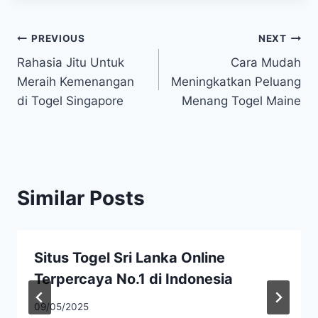
Post
PREVIOUS
NEXT
Rahasia Jitu Untuk
Cara Mudah
navigation
Meraih Kemenangan
Meningkatkan Peluang
di Togel Singapore
Menang Togel Maine
Similar Posts
Situs Togel Sri Lanka Online
Terpercaya No.1 di Indonesia
09/05/2025