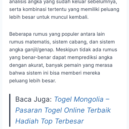
analisis angka yang sudah keluar sebelumnya,
serta kombinasi tertentu yang memiliki peluang
lebih besar untuk muncul kembali.
Beberapa rumus yang populer antara lain
rumus matematis, sistem cabang, dan sistem
angka ganjil/genap. Meskipun tidak ada rumus
yang benar-benar dapat memprediksi angka
dengan akurat, banyak pemain yang merasa
bahwa sistem ini bisa memberi mereka
peluang lebih besar.
Baca Juga:
Togel Mongolia –
Pasaran Togel Online Terbaik
Hadiah Top Terbesar