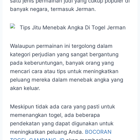
satu jenis permainan judi yang cukup populer di
s
b
e
g
e
banyak negara, termasuk Jerman.
A
o
n
r
p
o
g
a
p
k
e
m
r
Walaupun permainan ini tergolong dalam
kategori perjudian yang sangat bergantung
pada keberuntungan, banyak orang yang
mencari cara atau tips untuk meningkatkan
peluang mereka dalam menebak angka yang
akan keluar.
Meskipun tidak ada cara yang pasti untuk
memenangkan togel, ada beberapa
pendekatan yang dapat digunakan untuk
meningkatkan peluang Anda.
BOCORAN