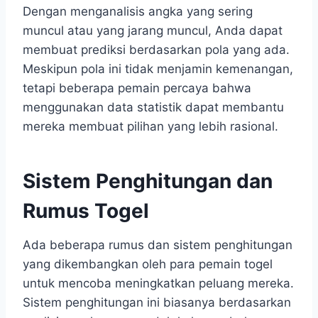
Dengan menganalisis angka yang sering
muncul atau yang jarang muncul, Anda dapat
membuat prediksi berdasarkan pola yang ada.
Meskipun pola ini tidak menjamin kemenangan,
tetapi beberapa pemain percaya bahwa
menggunakan data statistik dapat membantu
mereka membuat pilihan yang lebih rasional.
Sistem Penghitungan dan
Rumus Togel
Ada beberapa rumus dan sistem penghitungan
yang dikembangkan oleh para pemain togel
untuk mencoba meningkatkan peluang mereka.
Sistem penghitungan ini biasanya berdasarkan