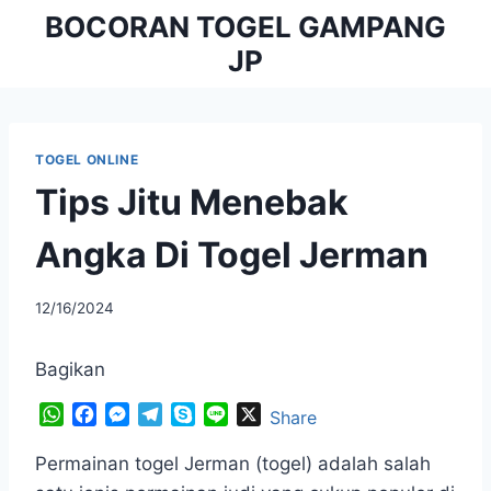
Skip
BOCORAN TOGEL GAMPANG
to
JP
content
TOGEL ONLINE
Tips Jitu Menebak
Angka Di Togel Jerman
By
12/16/2024
admin6399appxz
Bagikan
W
F
M
T
S
L
X
Share
h
a
e
e
k
i
a
c
s
l
y
n
Permainan togel Jerman (togel) adalah salah
t
e
s
e
p
e