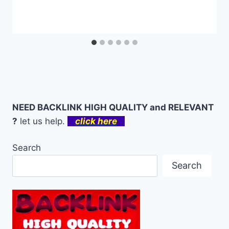
NEED BACKLINK HIGH QUALITY and RELEVANT
?
let us help.
click here
Search
Search