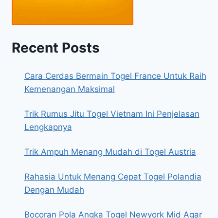
Recent Posts
Cara Cerdas Bermain Togel France Untuk Raih
Kemenangan Maksimal
Trik Rumus Jitu Togel Vietnam Ini Penjelasan
Lengkapnya
Trik Ampuh Menang Mudah di Togel Austria
Rahasia Untuk Menang Cepat Togel Polandia
Dengan Mudah
Bocoran Pola Angka Togel Newyork Mid Agar