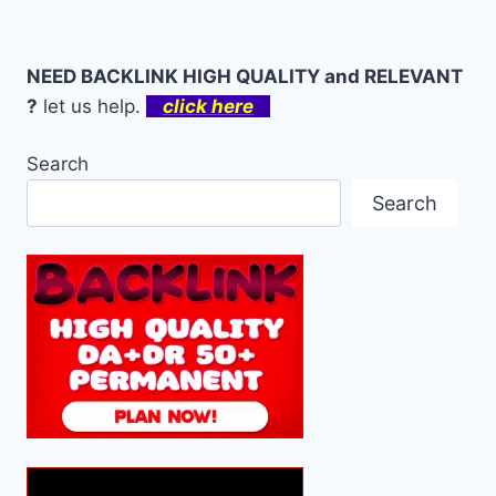
NEED BACKLINK HIGH QUALITY and RELEVANT
?
let us help.
click here
Search
Search