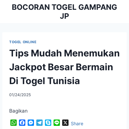
Skip
BOCORAN TOGEL GAMPANG
to
JP
content
TOGEL ONLINE
Tips Mudah Menemukan
Jackpot Besar Bermain
Di Togel Tunisia
By
01/24/2025
admin6399appxz
Bagikan
W
F
M
T
S
L
X
Share