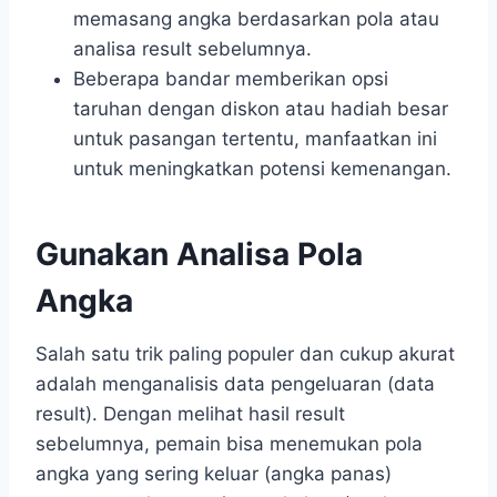
memasang angka berdasarkan pola atau
analisa result sebelumnya.
Beberapa bandar memberikan opsi
taruhan dengan diskon atau hadiah besar
untuk pasangan tertentu, manfaatkan ini
untuk meningkatkan potensi kemenangan.
Gunakan Analisa Pola
Angka
Salah satu trik paling populer dan cukup akurat
adalah menganalisis data pengeluaran (data
result). Dengan melihat hasil result
sebelumnya, pemain bisa menemukan pola
angka yang sering keluar (angka panas)