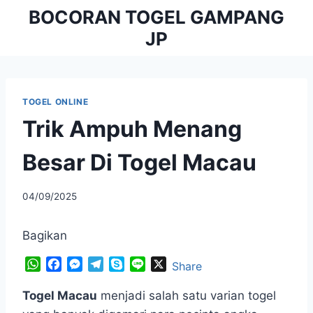
Skip
BOCORAN TOGEL GAMPANG
to
JP
content
TOGEL ONLINE
Trik Ampuh Menang
Besar Di Togel Macau
By
04/09/2025
admin6399appxz
Bagikan
W
F
M
T
S
L
X
Share
h
a
e
e
k
i
a
c
s
l
y
n
Togel Macau
menjadi salah satu varian togel
t
e
s
e
p
e