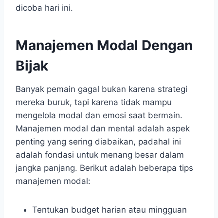
dicoba hari ini.
Manajemen Modal Dengan
Bijak
Banyak pemain gagal bukan karena strategi
mereka buruk, tapi karena tidak mampu
mengelola modal dan emosi saat bermain.
Manajemen modal dan mental adalah aspek
penting yang sering diabaikan, padahal ini
adalah fondasi untuk menang besar dalam
jangka panjang. Berikut adalah beberapa tips
manajemen modal:
Tentukan budget harian atau mingguan