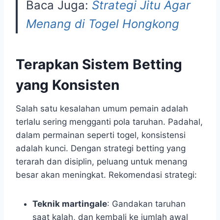
Baca Juga:
Strategi Jitu Agar
Menang di Togel Hongkong
Terapkan Sistem Betting
yang Konsisten
Salah satu kesalahan umum pemain adalah
terlalu sering mengganti pola taruhan. Padahal,
dalam permainan seperti togel, konsistensi
adalah kunci. Dengan strategi betting yang
terarah dan disiplin, peluang untuk menang
besar akan meningkat. Rekomendasi strategi:
Teknik martingale
: Gandakan taruhan
saat kalah, dan kembali ke jumlah awal