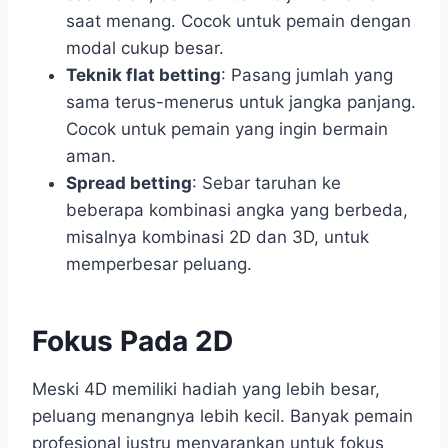
saat menang. Cocok untuk pemain dengan
modal cukup besar.
Teknik flat betting
: Pasang jumlah yang
sama terus-menerus untuk jangka panjang.
Cocok untuk pemain yang ingin bermain
aman.
Spread betting
: Sebar taruhan ke
beberapa kombinasi angka yang berbeda,
misalnya kombinasi 2D dan 3D, untuk
memperbesar peluang.
Fokus Pada 2D
Meski 4D memiliki hadiah yang lebih besar,
peluang menangnya lebih kecil. Banyak pemain
profesional justru menyarankan untuk fokus