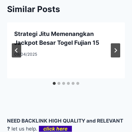
Similar Posts
Strategi Jitu Memenangkan
Jackpot Besar Togel Fujian 15
09/04/2025
NEED BACKLINK HIGH QUALITY and RELEVANT
?
let us help.
click here