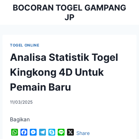
Skip
BOCORAN TOGEL GAMPANG
to
JP
content
TOGEL ONLINE
Analisa Statistik Togel
Kingkong 4D Untuk
Pemain Baru
By
11/03/2025
admin6399appxz
Bagikan
W
F
M
T
S
L
X
Share