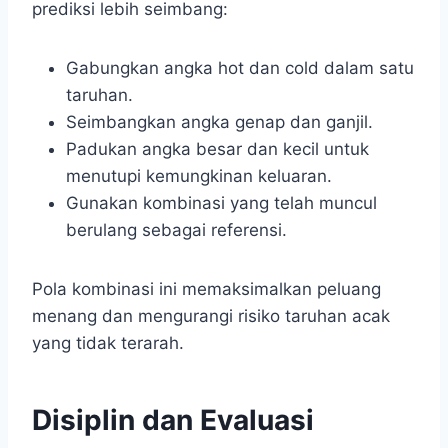
prediksi lebih seimbang:
Gabungkan angka hot dan cold dalam satu
taruhan.
Seimbangkan angka genap dan ganjil.
Padukan angka besar dan kecil untuk
menutupi kemungkinan keluaran.
Gunakan kombinasi yang telah muncul
berulang sebagai referensi.
Pola kombinasi ini memaksimalkan peluang
menang dan mengurangi risiko taruhan acak
yang tidak terarah.
Disiplin dan Evaluasi