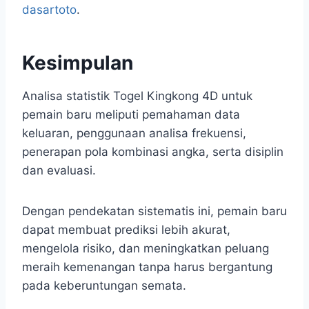
dasartoto
.
Kesimpulan
Analisa statistik Togel Kingkong 4D untuk
pemain baru meliputi pemahaman data
keluaran, penggunaan analisa frekuensi,
penerapan pola kombinasi angka, serta disiplin
dan evaluasi.
Dengan pendekatan sistematis ini, pemain baru
dapat membuat prediksi lebih akurat,
mengelola risiko, dan meningkatkan peluang
meraih kemenangan tanpa harus bergantung
pada keberuntungan semata.