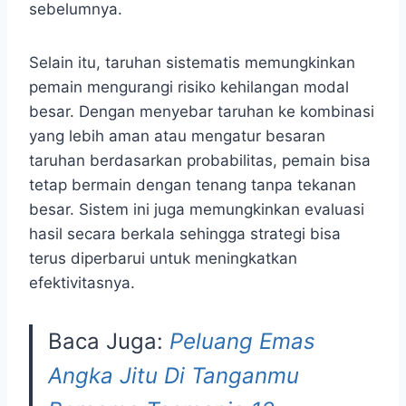
sebelumnya.
Selain itu, taruhan sistematis memungkinkan
pemain mengurangi risiko kehilangan modal
besar. Dengan menyebar taruhan ke kombinasi
yang lebih aman atau mengatur besaran
taruhan berdasarkan probabilitas, pemain bisa
tetap bermain dengan tenang tanpa tekanan
besar. Sistem ini juga memungkinkan evaluasi
hasil secara berkala sehingga strategi bisa
terus diperbarui untuk meningkatkan
efektivitasnya.
Baca Juga:
Peluang Emas
Angka Jitu Di Tanganmu