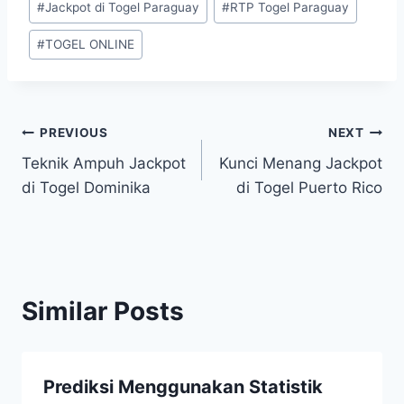
#
Jackpot di Togel Paraguay
#
RTP Togel Paraguay
#
TOGEL ONLINE
Post
PREVIOUS
NEXT
Teknik Ampuh Jackpot
Kunci Menang Jackpot
navigation
di Togel Dominika
di Togel Puerto Rico
Similar Posts
Prediksi Menggunakan Statistik