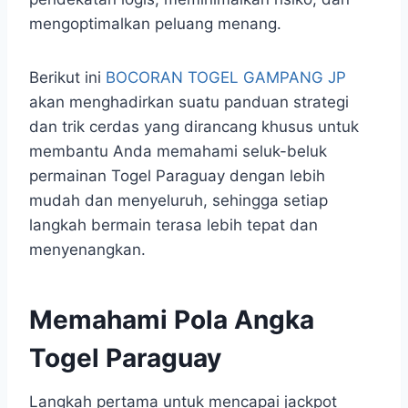
mengoptimalkan peluang menang.
Berikut ini
BOCORAN TOGEL GAMPANG JP
akan menghadirkan suatu panduan strategi
dan trik cerdas yang dirancang khusus untuk
membantu Anda memahami seluk-beluk
permainan Togel Paraguay dengan lebih
mudah dan menyeluruh, sehingga setiap
langkah bermain terasa lebih tepat dan
menyenangkan.
Memahami Pola Angka
Togel Paraguay
Langkah pertama untuk mencapai jackpot