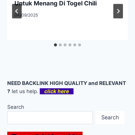
Untuk Menang Di Togel Chili
04/09/2025
NEED BACKLINK HIGH QUALITY and RELEVANT
?
let us help.
click here
Search
Search