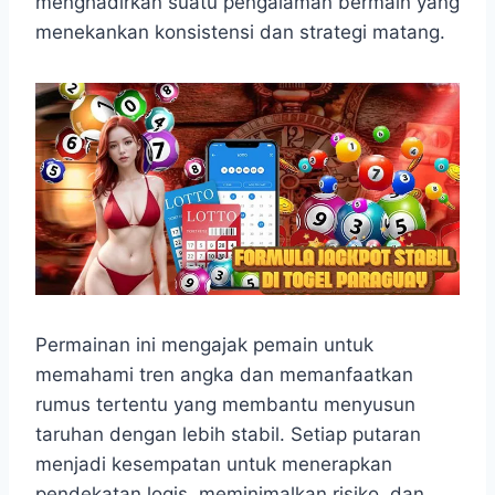
menghadirkan suatu pengalaman bermain yang
s
b
e
g
e
menekankan konsistensi dan strategi matang.
A
o
n
r
p
o
g
a
p
k
e
m
r
Permainan ini mengajak pemain untuk
memahami tren angka dan memanfaatkan
rumus tertentu yang membantu menyusun
taruhan dengan lebih stabil. Setiap putaran
menjadi kesempatan untuk menerapkan
pendekatan logis, meminimalkan risiko, dan