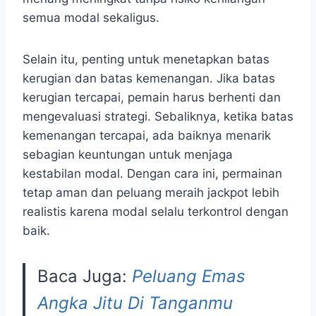
semua modal sekaligus.
Selain itu, penting untuk menetapkan batas
kerugian dan batas kemenangan. Jika batas
kerugian tercapai, pemain harus berhenti dan
mengevaluasi strategi. Sebaliknya, ketika batas
kemenangan tercapai, ada baiknya menarik
sebagian keuntungan untuk menjaga
kestabilan modal. Dengan cara ini, permainan
tetap aman dan peluang meraih jackpot lebih
realistis karena modal selalu terkontrol dengan
baik.
Baca Juga:
Peluang Emas
Angka Jitu Di Tanganmu