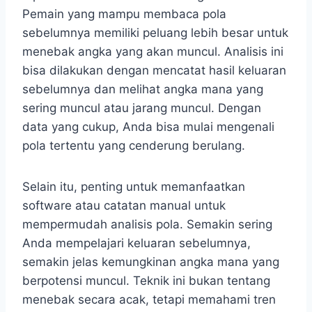
Pemain yang mampu membaca pola
sebelumnya memiliki peluang lebih besar untuk
menebak angka yang akan muncul. Analisis ini
bisa dilakukan dengan mencatat hasil keluaran
sebelumnya dan melihat angka mana yang
sering muncul atau jarang muncul. Dengan
data yang cukup, Anda bisa mulai mengenali
pola tertentu yang cenderung berulang.
Selain itu, penting untuk memanfaatkan
software atau catatan manual untuk
mempermudah analisis pola. Semakin sering
Anda mempelajari keluaran sebelumnya,
semakin jelas kemungkinan angka mana yang
berpotensi muncul. Teknik ini bukan tentang
menebak secara acak, tetapi memahami tren