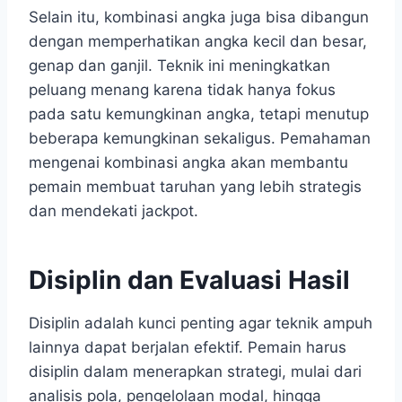
Selain itu, kombinasi angka juga bisa dibangun
dengan memperhatikan angka kecil dan besar,
genap dan ganjil. Teknik ini meningkatkan
peluang menang karena tidak hanya fokus
pada satu kemungkinan angka, tetapi menutup
beberapa kemungkinan sekaligus. Pemahaman
mengenai kombinasi angka akan membantu
pemain membuat taruhan yang lebih strategis
dan mendekati jackpot.
Disiplin dan Evaluasi Hasil
Disiplin adalah kunci penting agar teknik ampuh
lainnya dapat berjalan efektif. Pemain harus
disiplin dalam menerapkan strategi, mulai dari
analisis pola, pengelolaan modal, hingga