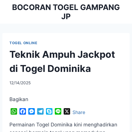
Skip
BOCORAN TOGEL GAMPANG
to
JP
content
TOGEL ONLINE
Teknik Ampuh Jackpot
di Togel Dominika
By
12/14/2025
admin6399appxz
Bagikan
W
F
M
T
S
L
X
Share
h
a
e
e
k
i
a
c
s
l
y
n
Permainan Togel Dominika kini menghadirkan
t
e
s
e
p
e