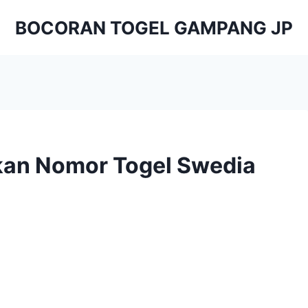
BOCORAN TOGEL GAMPANG JP
kan Nomor Togel Swedia