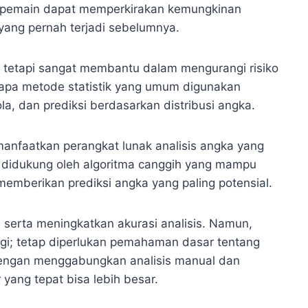
k, pemain dapat memperkirakan kemungkinan
yang pernah terjadi sebelumnya.
, tetapi sangat membantu dalam mengurangi risiko
apa metode statistik yang umum digunakan
ola, dan prediksi berdasarkan distribusi angka.
manfaatkan perangkat lunak analisis angka yang
ya didukung oleh algoritma canggih yang mampu
memberikan prediksi angka yang paling potensial.
serta meningkatkan akurasi analisis. Namun,
gi; tetap diperlukan pemahaman dasar tentang
. Dengan menggabungkan analisis manual dan
yang tepat bisa lebih besar.