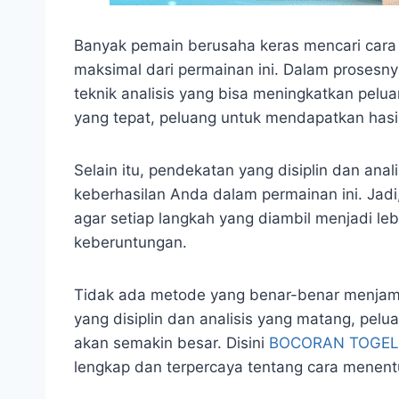
Banyak pemain berusaha keras mencari cara 
maksimal dari permainan ini. Dalam prosesny
teknik analisis yang bisa meningkatkan pe
yang tepat, peluang untuk mendapatkan hasil 
Selain itu, pendekatan yang disiplin dan ana
keberhasilan Anda dalam permainan ini. Jadi
agar setiap langkah yang diambil menjadi l
keberuntungan.
Tidak ada metode yang benar-benar menjam
yang disiplin dan analisis yang matang, pe
akan semakin besar. Disini
BOCORAN TOGEL
lengkap dan terpercaya tentang cara menentu