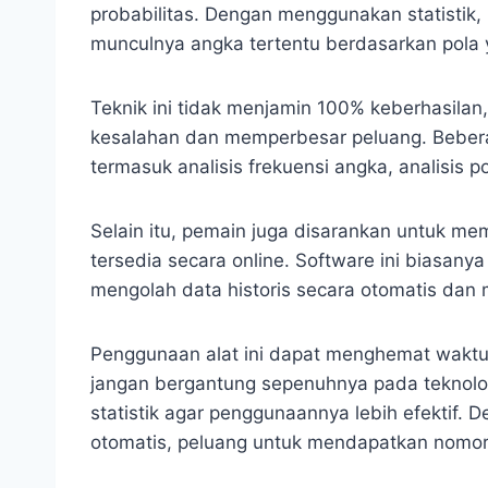
probabilitas. Dengan menggunakan statisti
munculnya angka tertentu berdasarkan pola 
Teknik ini tidak menjamin 100% keberhasilan
kesalahan dan memperbesar peluang. Beber
termasuk analisis frekuensi angka, analisis p
Selain itu, pemain juga disarankan untuk me
tersedia secara online. Software ini biasan
mengolah data historis secara otomatis dan 
Penggunaan alat ini dapat menghemat waktu 
jangan bergantung sepenuhnya pada teknolo
statistik agar penggunaannya lebih efektif
otomatis, peluang untuk mendapatkan nomor 