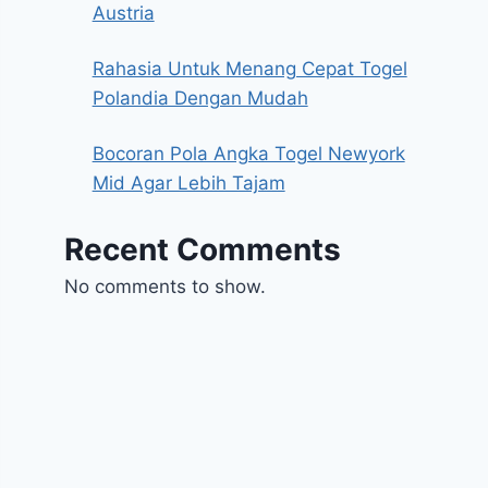
Austria
Rahasia Untuk Menang Cepat Togel
Polandia Dengan Mudah
Bocoran Pola Angka Togel Newyork
Mid Agar Lebih Tajam
Recent Comments
No comments to show.