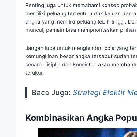
Penting juga untuk memahami konsep probabil
memiliki peluang tertentu untuk keluar, dan 
angka yang memiliki peluang lebih tinggi. D
muncul, pemain bisa memprioritaskan pilihan
Jangan lupa untuk menghindari pola yang terl
kemungkinan besar angka tersebut sudah terla
secara disiplin dan konsisten akan memban
terukur.
Baca Juga:
Strategi Efektif M
Kombinasikan Angka Popul