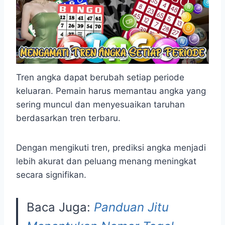
Tren angka dapat berubah setiap periode
keluaran. Pemain harus memantau angka yang
sering muncul dan menyesuaikan taruhan
berdasarkan tren terbaru.
Dengan mengikuti tren, prediksi angka menjadi
lebih akurat dan peluang menang meningkat
secara signifikan.
Baca Juga:
Panduan Jitu