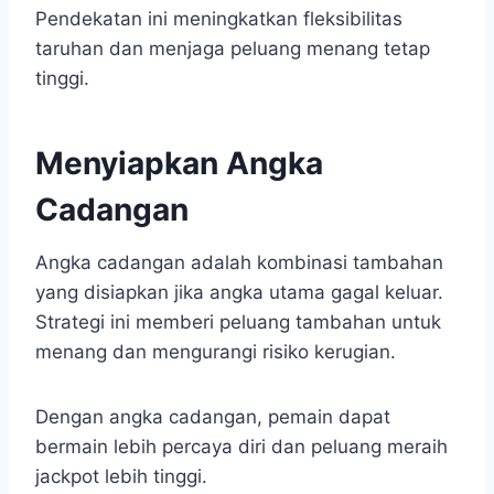
Pendekatan ini meningkatkan fleksibilitas
taruhan dan menjaga peluang menang tetap
tinggi.
Menyiapkan Angka
Cadangan
Angka cadangan adalah kombinasi tambahan
yang disiapkan jika angka utama gagal keluar.
Strategi ini memberi peluang tambahan untuk
menang dan mengurangi risiko kerugian.
Dengan angka cadangan, pemain dapat
bermain lebih percaya diri dan peluang meraih
jackpot lebih tinggi.