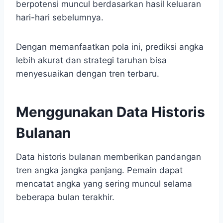
berpotensi muncul berdasarkan hasil keluaran
hari-hari sebelumnya.
Dengan memanfaatkan pola ini, prediksi angka
lebih akurat dan strategi taruhan bisa
menyesuaikan dengan tren terbaru.
Menggunakan Data Historis
Bulanan
Data historis bulanan memberikan pandangan
tren angka jangka panjang. Pemain dapat
mencatat angka yang sering muncul selama
beberapa bulan terakhir.