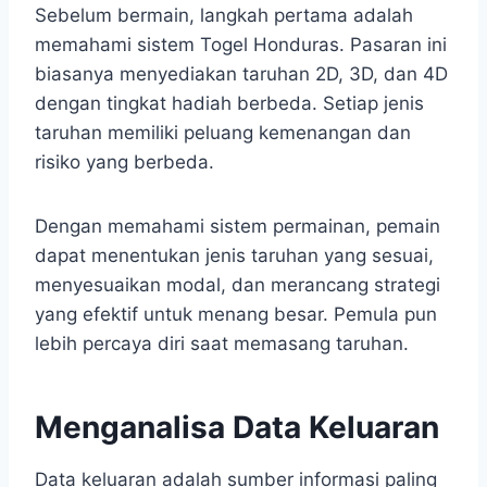
Sebelum bermain, langkah pertama adalah
memahami sistem Togel Honduras. Pasaran ini
biasanya menyediakan taruhan 2D, 3D, dan 4D
dengan tingkat hadiah berbeda. Setiap jenis
taruhan memiliki peluang kemenangan dan
risiko yang berbeda.
Dengan memahami sistem permainan, pemain
dapat menentukan jenis taruhan yang sesuai,
menyesuaikan modal, dan merancang strategi
yang efektif untuk menang besar. Pemula pun
lebih percaya diri saat memasang taruhan.
Menganalisa Data Keluaran
Data keluaran adalah sumber informasi paling