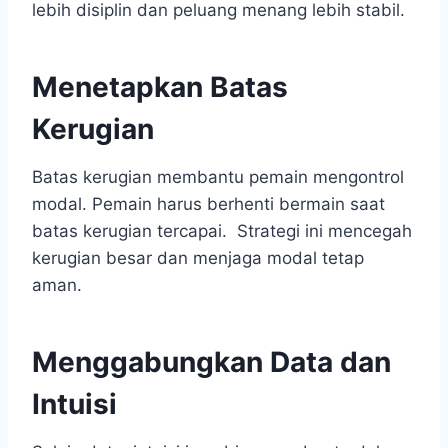
lebih disiplin dan peluang menang lebih stabil.
Menetapkan Batas
Kerugian
Batas kerugian membantu pemain mengontrol
modal. Pemain harus berhenti bermain saat
batas kerugian tercapai. Strategi ini mencegah
kerugian besar dan menjaga modal tetap
aman.
Menggabungkan Data dan
Intuisi