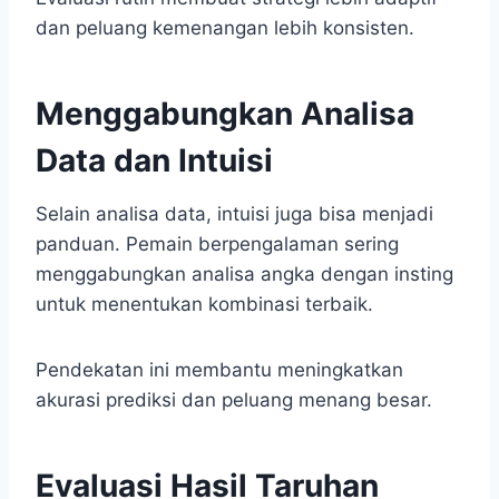
dan peluang kemenangan lebih konsisten.
Menggabungkan Analisa
Data dan Intuisi
Selain analisa data, intuisi juga bisa menjadi
panduan. Pemain berpengalaman sering
menggabungkan analisa angka dengan insting
untuk menentukan kombinasi terbaik.
Pendekatan ini membantu meningkatkan
akurasi prediksi dan peluang menang besar.
Evaluasi Hasil Taruhan