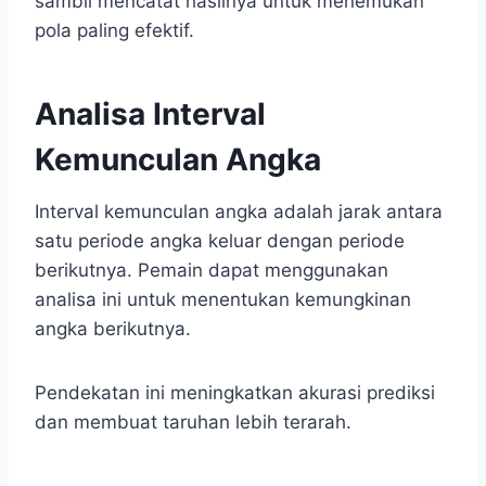
sambil mencatat hasilnya untuk menemukan
pola paling efektif.
Analisa Interval
Kemunculan Angka
Interval kemunculan angka adalah jarak antara
satu periode angka keluar dengan periode
berikutnya. Pemain dapat menggunakan
analisa ini untuk menentukan kemungkinan
angka berikutnya.
Pendekatan ini meningkatkan akurasi prediksi
dan membuat taruhan lebih terarah.