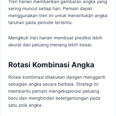
Tren harian memberikan gambaran angka yang
sering muncul setiap hari. Pemain dapat
menggunakan tren ini untuk menentukan angka
taruhan pada periode tertentu.
Mengikuti tren harian membuat prediksi lebih
akurat dan peluang menang lebih besar.
Rotasi Kombinasi Angka
Rotasi kombinasi dilakukan dengan mengganti
sebagian angka secara berkala. Strategi ini
membantu pemain mengeksplorasi peluang
baru dan menghindari ketergantungan pada
satu pola angka.