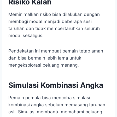
Risiko Kalah
Meminimalkan risiko bisa dilakukan dengan
membagi modal menjadi beberapa sesi
taruhan dan tidak mempertaruhkan seluruh
modal sekaligus.
Pendekatan ini membuat pemain tetap aman
dan bisa bermain lebih lama untuk
mengeksplorasi peluang menang.
Simulasi Kombinasi Angka
Pemain pemula bisa mencoba simulasi
kombinasi angka sebelum memasang taruhan
asli. Simulasi membantu memahami peluang