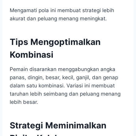
Mengamati pola ini membuat strategi lebih
akurat dan peluang menang meningkat.
Tips Mengoptimalkan
Kombinasi
Pemain disarankan menggabungkan angka
panas, dingin, besar, kecil, ganjil, dan genap
dalam satu kombinasi. Variasi ini membuat
taruhan lebih seimbang dan peluang menang
lebih besar.
Strategi Meminimalkan