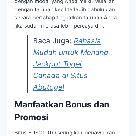
dengan modal yang Anda miliki. Mulailah
dengan taruhan kecil terlebih dahulu dan
secara bertahap tingkatkan taruhan Anda
jika sudah merasa lebih percaya diri.
Baca Juga:
Rahasia
Mudah untuk Menang
Jackpot Togel
Canada di Situs
Abutogel
Manfaatkan Bonus dan
Promosi
Situs FUSOTOTO sering kali menawarkan