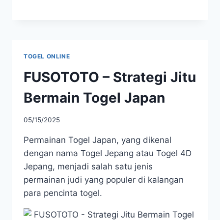
TOGEL ONLINE
FUSOTOTO – Strategi Jitu
Bermain Togel Japan
05/15/2025
Permainan Togel Japan, yang dikenal
dengan nama Togel Jepang atau Togel 4D
Jepang, menjadi salah satu jenis
permainan judi yang populer di kalangan
para pencinta togel.