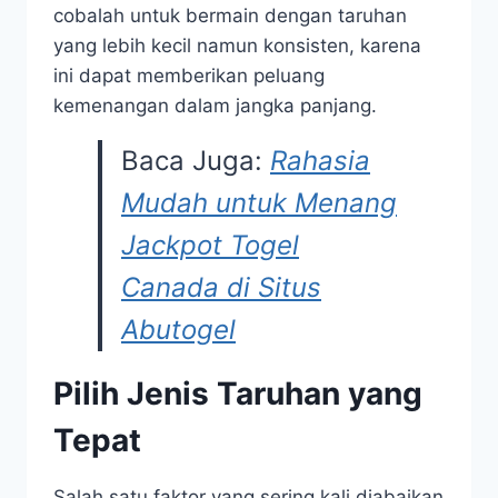
cobalah untuk bermain dengan taruhan
yang lebih kecil namun konsisten, karena
ini dapat memberikan peluang
kemenangan dalam jangka panjang.
Baca Juga:
Rahasia
Mudah untuk Menang
Jackpot Togel
Canada di Situs
Abutogel
Pilih Jenis Taruhan yang
Tepat
Salah satu faktor yang sering kali diabaikan