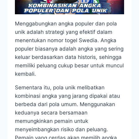
Menggabungkan angka populer dan pola
unik adalah strategi yang efektif dalam
menentukan nomor togel Swedia. Angka
populer biasanya adalah angka yang sering
keluar berdasarkan data historis, sehingga
memiliki peluang cukup besar untuk muncul
kembali.
Sementara itu, pola unik melibatkan
kombinasi angka yang jarang dipakai atau
berbeda dari pola umum. Menggunakan
keduanya secara bersamaan
memungkinkan pemain untuk
menyeimbangkan risiko dan peluang.
Pemain yang cerdas akan memilih angka