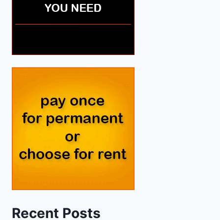
Recent Posts