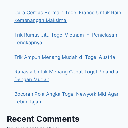
Cara Cerdas Bermain Togel France Untuk Raih
Kemenangan Maksimal
Trik Rumus Jitu Togel Vietnam Ini Penjelasan
Lengkapnya
Trik Ampuh Menang Mudah di Togel Austria
Rahasia Untuk Menang Cepat Togel Polandia
Dengan Mudah
Bocoran Pola Angka Togel Newyork Mid Agar
Lebih Tajam
Recent Comments