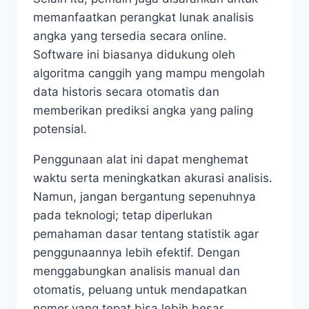
memanfaatkan perangkat lunak analisis
angka yang tersedia secara online.
Software ini biasanya didukung oleh
algoritma canggih yang mampu mengolah
data historis secara otomatis dan
memberikan prediksi angka yang paling
potensial.
Penggunaan alat ini dapat menghemat
waktu serta meningkatkan akurasi analisis.
Namun, jangan bergantung sepenuhnya
pada teknologi; tetap diperlukan
pemahaman dasar tentang statistik agar
penggunaannya lebih efektif. Dengan
menggabungkan analisis manual dan
otomatis, peluang untuk mendapatkan
nomor yang tepat bisa lebih besar.