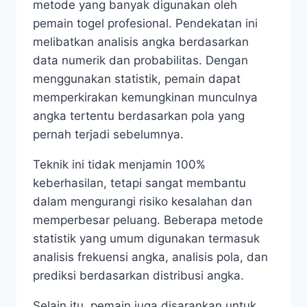
metode yang banyak digunakan oleh
pemain togel profesional. Pendekatan ini
melibatkan analisis angka berdasarkan
data numerik dan probabilitas. Dengan
menggunakan statistik, pemain dapat
memperkirakan kemungkinan munculnya
angka tertentu berdasarkan pola yang
pernah terjadi sebelumnya.
Teknik ini tidak menjamin 100%
keberhasilan, tetapi sangat membantu
dalam mengurangi risiko kesalahan dan
memperbesar peluang. Beberapa metode
statistik yang umum digunakan termasuk
analisis frekuensi angka, analisis pola, dan
prediksi berdasarkan distribusi angka.
Selain itu, pemain juga disarankan untuk