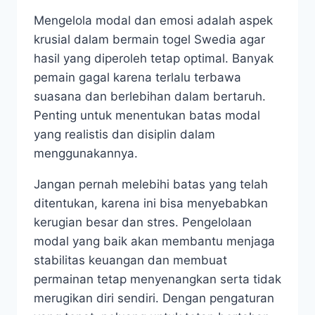
Mengelola modal dan emosi adalah aspek
krusial dalam bermain togel Swedia agar
hasil yang diperoleh tetap optimal. Banyak
pemain gagal karena terlalu terbawa
suasana dan berlebihan dalam bertaruh.
Penting untuk menentukan batas modal
yang realistis dan disiplin dalam
menggunakannya.
Jangan pernah melebihi batas yang telah
ditentukan, karena ini bisa menyebabkan
kerugian besar dan stres. Pengelolaan
modal yang baik akan membantu menjaga
stabilitas keuangan dan membuat
permainan tetap menyenangkan serta tidak
merugikan diri sendiri. Dengan pengaturan