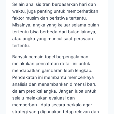
Selain analisis tren berdasarkan hari dan
waktu, juga penting untuk memperhatikan
faktor musim dan peristiwa tertentu.
Misalnya, angka yang keluar selama bulan
tertentu bisa berbeda dari bulan lainnya,
atau angka yang muncul saat perayaan
tertentu.
Banyak pemain togel berpengalaman
melakukan pencatatan detail ini untuk
mendapatkan gambaran lebih lengkap.
Pendekatan ini membantu memperkaya
analisis dan menambahkan dimensi baru
dalam prediksi angka. Jangan lupa untuk
selalu melakukan evaluasi dan
memperbarui data secara berkala agar
strategi yang digunakan tetap relevan dan