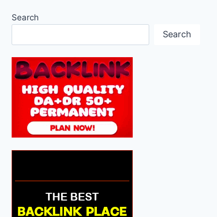
Search
Search