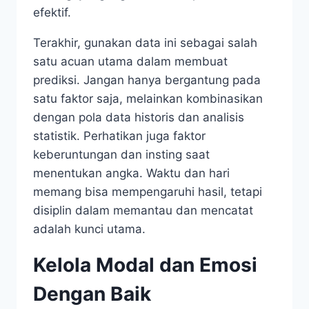
efektif.
Terakhir, gunakan data ini sebagai salah
satu acuan utama dalam membuat
prediksi. Jangan hanya bergantung pada
satu faktor saja, melainkan kombinasikan
dengan pola data historis dan analisis
statistik. Perhatikan juga faktor
keberuntungan dan insting saat
menentukan angka. Waktu dan hari
memang bisa mempengaruhi hasil, tetapi
disiplin dalam memantau dan mencatat
adalah kunci utama.
Kelola Modal dan Emosi
Dengan Baik