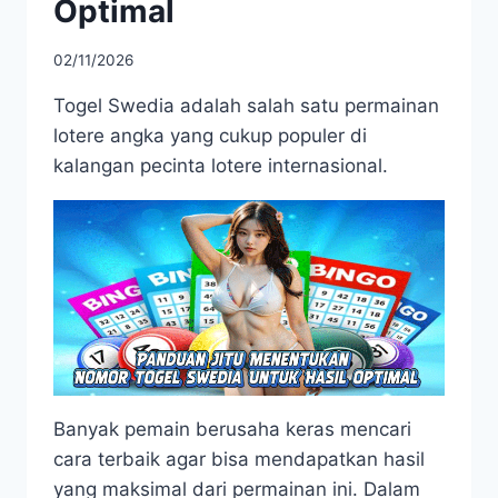
Optimal
02/11/2026
Togel Swedia adalah salah satu permainan
lotere angka yang cukup populer di
kalangan pecinta lotere internasional.
Banyak pemain berusaha keras mencari
cara terbaik agar bisa mendapatkan hasil
yang maksimal dari permainan ini. Dalam