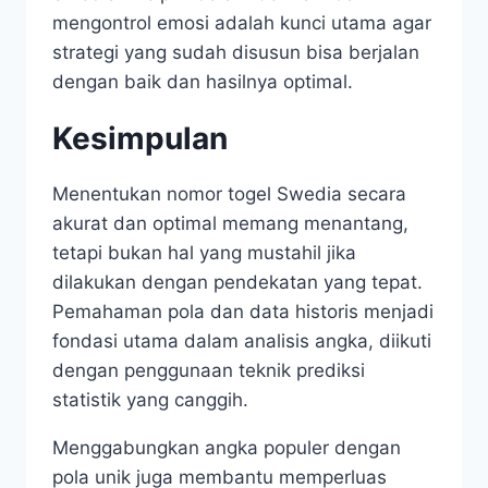
mengontrol emosi adalah kunci utama agar
strategi yang sudah disusun bisa berjalan
dengan baik dan hasilnya optimal.
Kesimpulan
Menentukan nomor togel Swedia secara
akurat dan optimal memang menantang,
tetapi bukan hal yang mustahil jika
dilakukan dengan pendekatan yang tepat.
Pemahaman pola dan data historis menjadi
fondasi utama dalam analisis angka, diikuti
dengan penggunaan teknik prediksi
statistik yang canggih.
Menggabungkan angka populer dengan
pola unik juga membantu memperluas