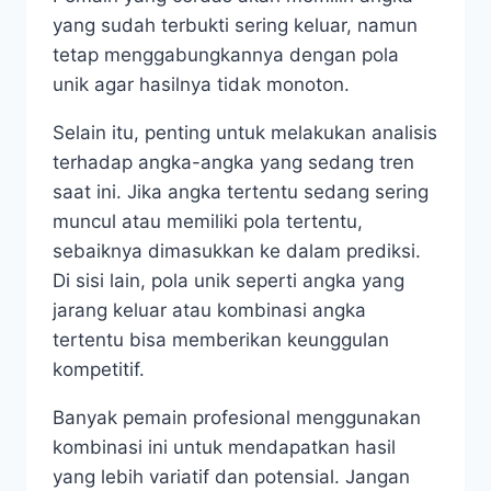
yang sudah terbukti sering keluar, namun
tetap menggabungkannya dengan pola
unik agar hasilnya tidak monoton.
Selain itu, penting untuk melakukan analisis
terhadap angka-angka yang sedang tren
saat ini. Jika angka tertentu sedang sering
muncul atau memiliki pola tertentu,
sebaiknya dimasukkan ke dalam prediksi.
Di sisi lain, pola unik seperti angka yang
jarang keluar atau kombinasi angka
tertentu bisa memberikan keunggulan
kompetitif.
Banyak pemain profesional menggunakan
kombinasi ini untuk mendapatkan hasil
yang lebih variatif dan potensial. Jangan