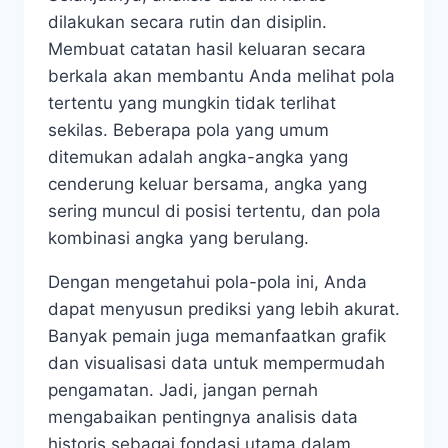
dilakukan secara rutin dan disiplin.
Membuat catatan hasil keluaran secara
berkala akan membantu Anda melihat pola
tertentu yang mungkin tidak terlihat
sekilas. Beberapa pola yang umum
ditemukan adalah angka-angka yang
cenderung keluar bersama, angka yang
sering muncul di posisi tertentu, dan pola
kombinasi angka yang berulang.
Dengan mengetahui pola-pola ini, Anda
dapat menyusun prediksi yang lebih akurat.
Banyak pemain juga memanfaatkan grafik
dan visualisasi data untuk mempermudah
pengamatan. Jadi, jangan pernah
mengabaikan pentingnya analisis data
historis sebagai fondasi utama dalam