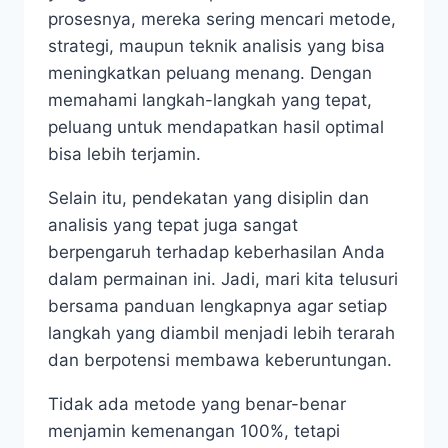
prosesnya, mereka sering mencari metode,
strategi, maupun teknik analisis yang bisa
meningkatkan peluang menang. Dengan
memahami langkah-langkah yang tepat,
peluang untuk mendapatkan hasil optimal
bisa lebih terjamin.
Selain itu, pendekatan yang disiplin dan
analisis yang tepat juga sangat
berpengaruh terhadap keberhasilan Anda
dalam permainan ini. Jadi, mari kita telusuri
bersama panduan lengkapnya agar setiap
langkah yang diambil menjadi lebih terarah
dan berpotensi membawa keberuntungan.
Tidak ada metode yang benar-benar
menjamin kemenangan 100%, tetapi