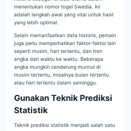
menentukan nomor togel Swedia. Ini
adalah langkah awal yang vital untuk hasil
yang lebih optimal.
Selain memanfaatkan data historis, pemain
juga perlu memperhatikan faktor-faktor lain
seperti musim, hari tertentu, dan tren
angka dari waktu ke waktu. Beberapa
angka mungkin cenderung muncul di
musim tertentu, misalnya bulan tertentu
atau hari tertentu dalam seminggu.
Gunakan Teknik Prediksi
Statistik
Teknik prediksi statistik menjadi salah satu